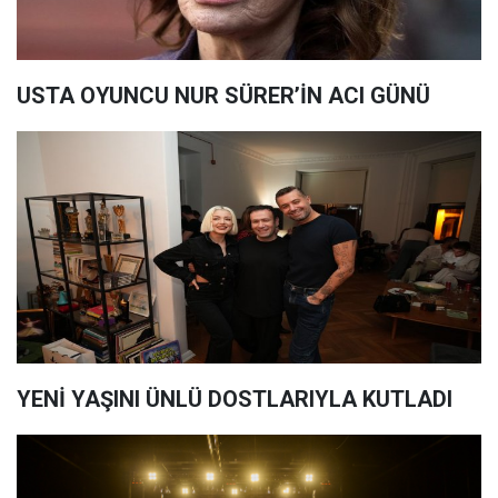
USTA OYUNCU NUR SÜRER’İN ACI GÜNÜ
YENİ YAŞINI ÜNLÜ DOSTLARIYLA KUTLADI