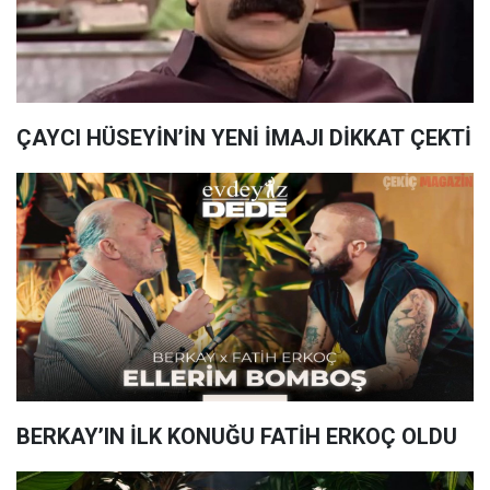
ÇAYCI HÜSEYİN’İN YENİ İMAJI DİKKAT ÇEKTİ
BERKAY’IN İLK KONUĞU FATİH ERKOÇ OLDU