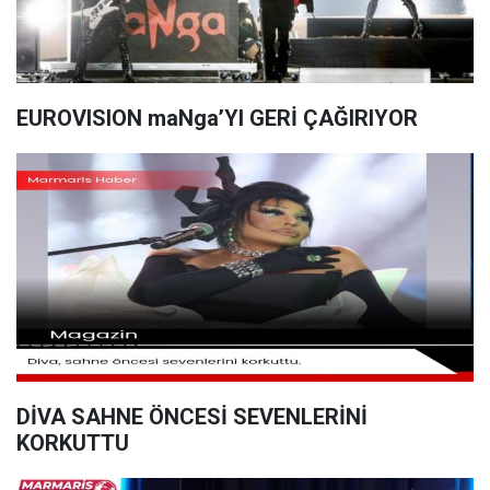
EUROVISION maNga’YI GERİ ÇAĞIRIYOR
DİVA SAHNE ÖNCESİ SEVENLERİNİ
KORKUTTU