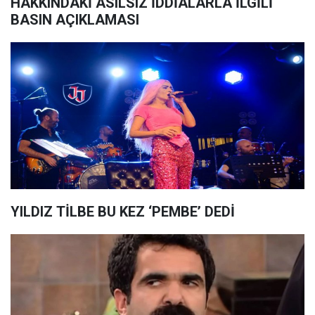
HAKKINDAKİ ASILSIZ İDDİALARLA İLGİLİ
BASIN AÇIKLAMASI
YILDIZ TİLBE BU KEZ ‘PEMBE’ DEDİ