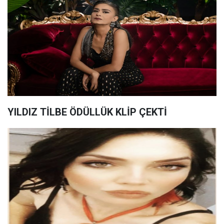
YILDIZ TİLBE ÖDÜLLÜK KLİP ÇEKTİ