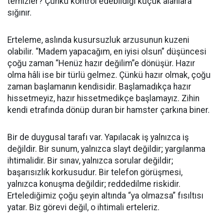
temizler? Çünkü kontrol edebildiği küçük alanlara
sığınır.
Erteleme, aslında kusursuzluk arzusunun kuzeni
olabilir. “Madem yapacağım, en iyisi olsun” düşüncesi
çoğu zaman “Henüz hazır değilim”e dönüşür. Hazır
olma hâli ise bir türlü gelmez. Çünkü hazır olmak, çoğu
zaman başlamanın kendisidir. Başlamadıkça hazır
hissetmeyiz, hazır hissetmedikçe başlamayız. Zihin
kendi etrafında dönüp duran bir hamster çarkına biner.
Bir de duygusal tarafı var. Yapılacak iş yalnızca iş
değildir. Bir sunum, yalnızca slayt değildir; yargılanma
ihtimalidir. Bir sınav, yalnızca sorular değildir;
başarısızlık korkusudur. Bir telefon görüşmesi,
yalnızca konuşma değildir; reddedilme riskidir.
Ertelediğimiz çoğu şeyin altında “ya olmazsa” fısıltısı
yatar. Biz görevi değil, o ihtimali erteleriz.