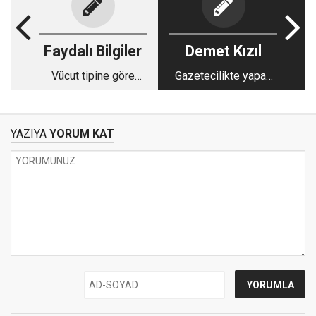
Faydalı Bilgiler
Demet Kızıl
Vücut tipine göre
Gazetecilikte yapay
giyinmek: doğru
zeka dönemi
kesim, doğru renk,
doğru etki
YAZIYA
YORUM KAT