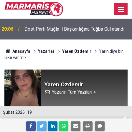
Bursaspor’da 2026-2027 sezonu forma numaraları
16:51
açıklandı
Anasayfa
Yazarlar
Yaren Özdemir
Yarın diye bir
ülke var mı?
Yaren Özdemir
Yazarın Tüm Yazıları >
Şubat 2026
19