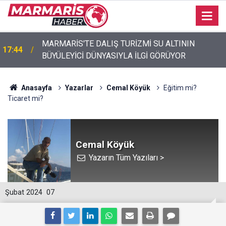
Akyaka’da engelli vatandaş plaja girebilmek için
17:40
emeklemek zorunda kaldı
Anasayfa
Yazarlar
Cemal Köyük
Eğitim mi?
Ticaret mi?
Cemal Köyük
Yazarın Tüm Yazıları >
Şubat 2024
07