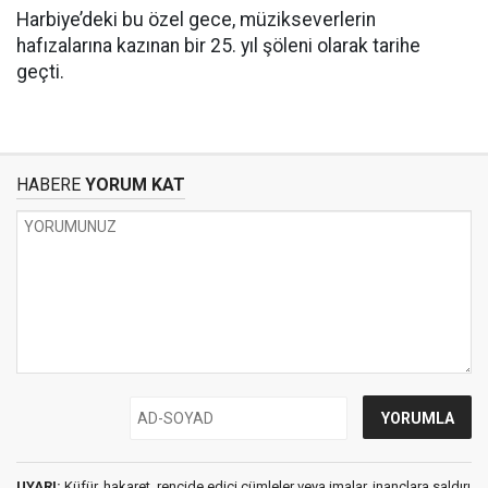
Harbiye’deki bu özel gece, müzikseverlerin
hafızalarına kazınan bir 25. yıl şöleni olarak tarihe
geçti.
HABERE
YORUM KAT
UYARI:
Küfür, hakaret, rencide edici cümleler veya imalar, inançlara saldırı