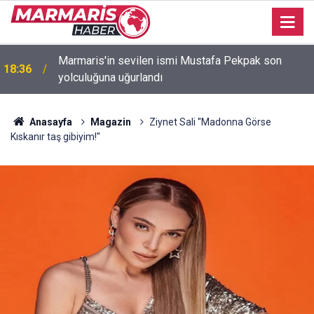
Bakan Fidan: "Körfez'de devam eden savaş
16:35
dikkatimizi Filistin meselesinden ayırmadı"
Anasayfa
Magazin
Ziynet Sali ''Madonna Görse
Kıskanır taş gibiyim!''