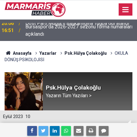
Bursaspor’da 2026-2027 sezonu forma numaraları
16:51
açıklandı
Anasayfa
Yazarlar
Psk.Hülya Çolakoğlu
OKULA
DÖNÜŞ PSİKOLOJİSİ
Psk.Hülya Çolakoğlu
Yazarın Tüm Yazıları >
Eylül 2023
10