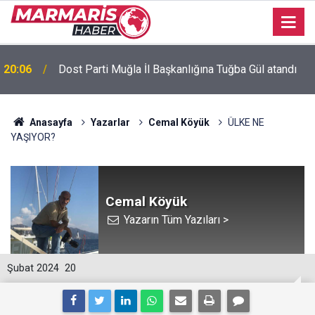
Bursaspor’da 2026-2027 sezonu forma numaraları
16:51
açıklandı
Anasayfa
Yazarlar
Cemal Köyük
ÜLKE NE
YAŞIYOR?
Cemal Köyük
Yazarın Tüm Yazıları >
Şubat 2024
20