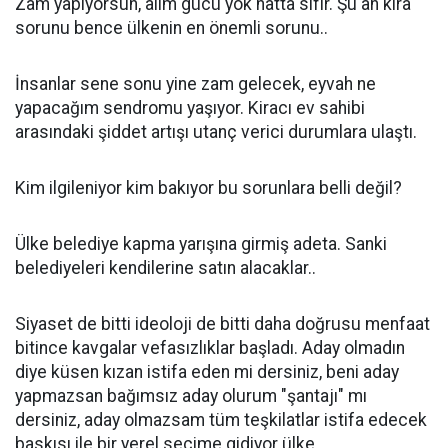
Zam yapıyorsun, alım gücü yok hatta sıfır. Şu an kira
sorunu bence ülkenin en önemli sorunu..
İnsanlar sene sonu yine zam gelecek, eyvah ne
yapacağım sendromu yaşıyor. Kiracı ev sahibi
arasındaki şiddet artışı utanç verici durumlara ulaştı.
Kim ilgileniyor kim bakıyor bu sorunlara belli değil?
Ülke belediye kapma yarışına girmiş adeta. Sanki
belediyeleri kendilerine satın alacaklar..
Siyaset de bitti ideoloji de bitti daha doğrusu menfaat
bitince kavgalar vefasızlıklar başladı. Aday olmadın
diye küsen kızan istifa eden mi dersiniz, beni aday
yapmazsan bağımsız aday olurum "şantajı" mı
dersiniz, aday olmazsam tüm teşkilatlar istifa edecek
baskısı ile bir yerel seçime gidiyor ülke..