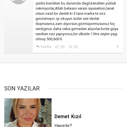
çünkü kendılerı bu durumda degıl,kendilerı yokluk
cekmıyorlar,Allah belasını versın siyasetinin,lanet
olsun.nasıl bır devlet ki 3 tane marke te söz
geciremıyor..iyi okuyun sizler asıl devlet
düşmasınız,zam dıyorsun,görmüyormusunuz hiç
verdıgınızı daha cebe gırmeden alıyorlar.bırde güya
verırken naz yapıyonuz,bir ulkede 1 litre zeytın yagı
olmuş 500,600 tl.
Yanıtla
(0)
(0)
SON YAZILAR
Demet
Kızıl
Hayırdır?