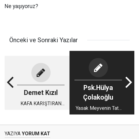
Ne yaşıyoruz?
Önceki ve Sonraki Yazılar
Psk.Hülya
Demet Kızıl
Çolakoğlu
KAFA KARIŞTIRAN
Yasak Meyvenin Tatlı
SEÇİM ÇALIŞMALARI
Çağrısı: Yasak
Psikolojisi Üzerine
Bir İnceleme
YAZIYA
YORUM KAT