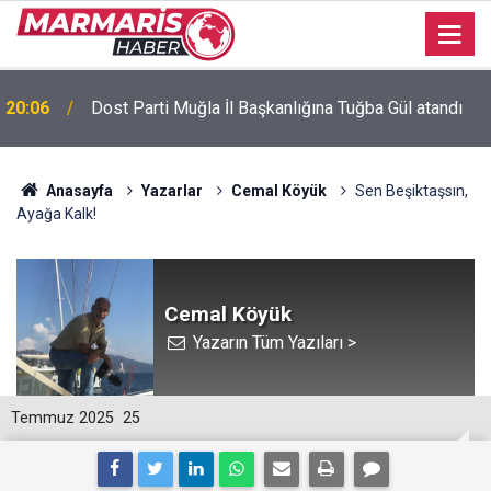
20:06
Dost Parti Muğla İl Başkanlığına Tuğba Gül atandı
Bursaspor’da 2026-2027 sezonu forma numaraları
16:51
açıklandı
Anasayfa
Yazarlar
Cemal Köyük
Sen Beşiktaşsın,
Ayağa Kalk!
Cemal Köyük
Yazarın Tüm Yazıları >
Temmuz 2025
25