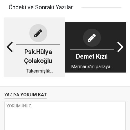
Önceki ve Sonraki Yazılar
Psk.Hülya
Demet Kızıl
Çolakoğlu
Marmaris’in parlayan
Tükenmişlik
yüzü ve görmezden
Sendromu: Modern
gelinen gerçekleri
Zamanların Sessiz
Çöküşü
YAZIYA
YORUM KAT