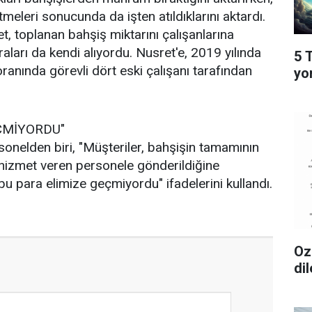
meleri sonucunda da işten atıldıklarını aktardı.
t, toplanan bahşiş miktarını çalışanlarına
aları da kendi alıyordu. Nusret'e, 2019 yılında
5 
ranında görevli dört eski çalışanı tarafından
yo
ÇMİYORDU"
onelden biri, "Müşteriler, bahşişin tamamının
 hizmet veren personele gönderildiğine
bu para elimize geçmiyordu" ifadelerini kullandı.
Oz
dil