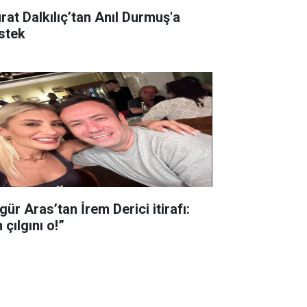
 Dalkılıç’tan Anıl Durmuş'a
stek
ür Aras’tan İrem Derici itirafı:
 çılgını o!”