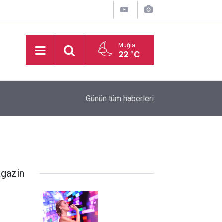
Muğla
22 °C
16:50
İşitme Engelliler Genç Kız Futsal Milli Takımı, Bi
Günün tüm
haberleri
gazin