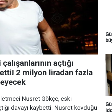
Gü
bü
 çalışanlarının açtığı
tti! 2 milyon liradan fazla
deyecek
letmeci Nusret Gökçe, eski
Gül
çtığı davayı kaybetti. Nusret kovduğu
id