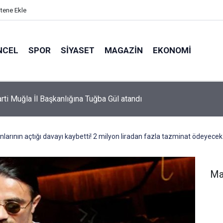
itene Ekle
NCEL
SPOR
SIYASET
MAGAZIN
EKONOMI
or’da 2026-2027 sezonu forma numaraları açıklandı
anlarının açtığı davayı kaybetti! 2 milyon liradan fazla tazminat ödeyecek
Ma