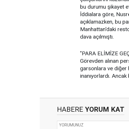
bu durumu şikayet et
İddialara göre, Nusre
açıklamazken, bu par
Manhattan'daki resto
dava açılmıştı.
"PARA ELİMİZE GE
Görevden alınan pers
garsonlara ve diğer
inanıyorlardı. Ancak 
HABERE
YORUM KAT