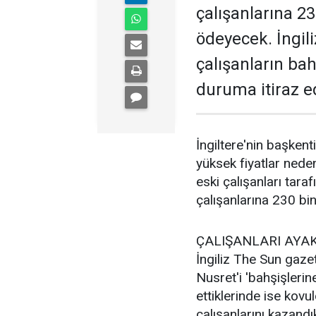
çalışanlarına 23
ödeyecek. İngil
çalışanların ba
duruma itiraz 
İngiltere'nin başkent
yüksek fiyatlar neden
eski çalışanları tara
çalışanlarına 230 bi
ÇALIŞANLARI AYA
İngiliz The Sun gazet
Nusret'i 'bahşişlerin
ettiklerinde ise kovu
çalışanlarını kazandı