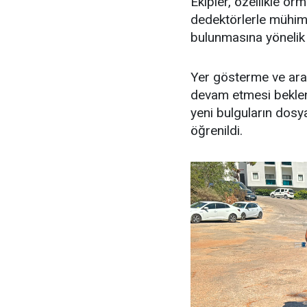
Ekipler, özellikle or
dedektörlerle mühimma
bulunmasına yönelik 
Yer gösterme ve aram
devam etmesi beklen
yeni bulguların dosy
öğrenildi.