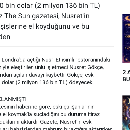
0 bin dolar (2 milyon 136 bin TL)
iz The Sun gazetesi, Nusret'in
hşişlerine el koyduğunu ve bu
eden
i Londra'da açtığı Nusr-Et isimli restoranındaki
iyle eleştirilen ünlü işletmeci Nusret Gökçe,
2 
fından açılan davayı kaybetti. Gökçe, eski
BU
n dolar (2 milyon 136 bin TL) ödeyecek.
KLANMIŞTI
esinin haberine göre, eski çalışanlarının
e el koymak'la suçladığını bu duruma itiraz
lduklarını aktardı. Gazete, Nusret'in eski
kları bahşişlerden mahrum bıraktığını aktarırken,