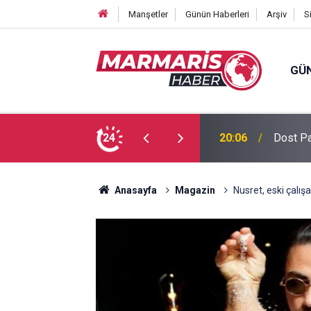
Manşetler
Günün Haberleri
Arşiv
S
GÜ
 Tuğba Gül atandı
24
16:51
Bursasp
Anasayfa
Magazin
Nusret, eski çalış