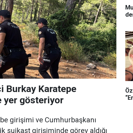
Murat
de
i Burkay Karatepe
Özg
“En
 yer gösteriyor
e girişimi ve Cumhurbaşkanı
k suikast girişiminde görev aldığı