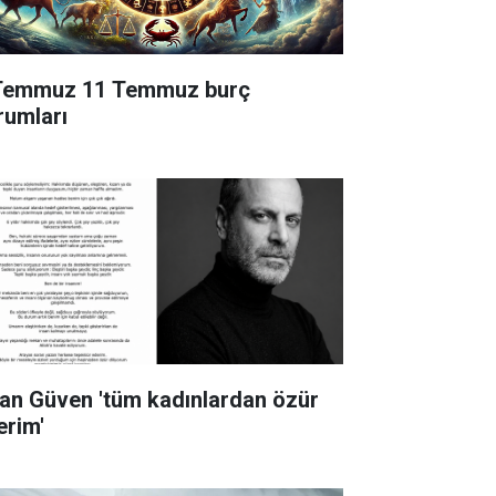
Temmuz 11 Temmuz burç
rumları
an Güven 'tüm kadınlardan özür
erim'