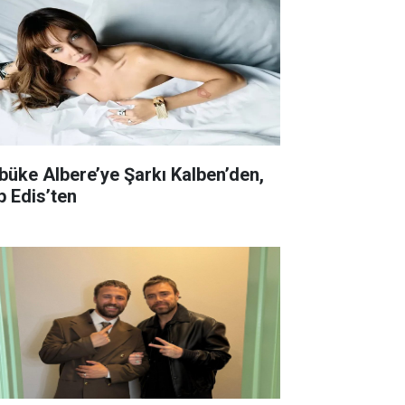
büke Albere’ye Şarkı Kalben’den,
p Edis’ten