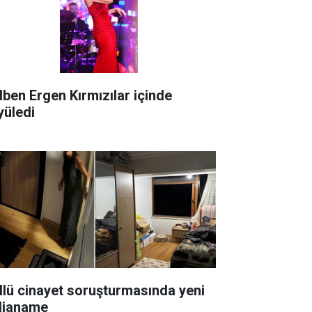
lben Ergen Kırmızılar içinde
yüledi
lü cinayet soruşturmasında yeni
dianame