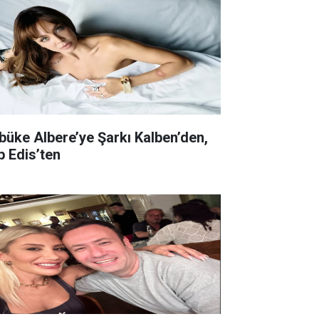
büke Albere’ye Şarkı Kalben’den,
p Edis’ten