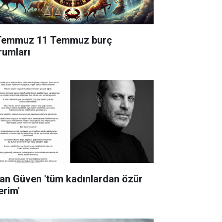
Temmuz 11 Temmuz burç
rumları
an Güven 'tüm kadınlardan özür
erim'