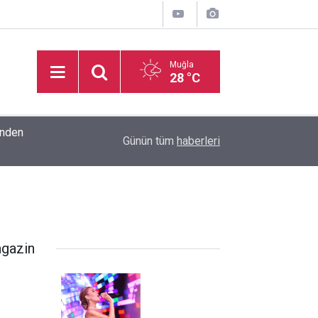
Muğla
28 °C
inden
16:32
Basketbol Süper Ligi’nde yeni sezonun fikstür k
Günün tüm
haberleri
gazin