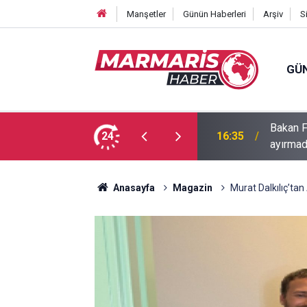
Manşetler
Günün Haberleri
Arşiv
S
GÜ
Bakan F
fa Pekpak son yolculuğuna uğurlandı
24
16:35
ayırmad
Anasayfa
Magazin
Murat Dalkılıç’ta