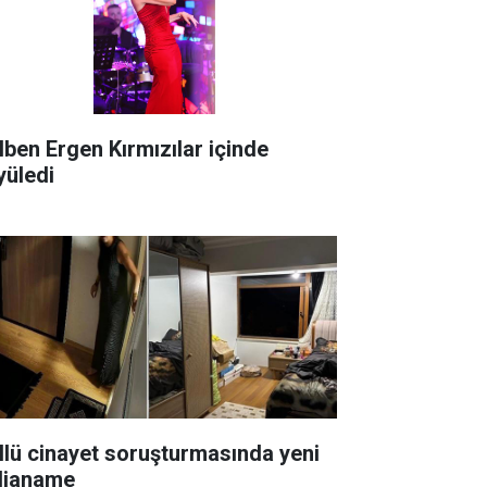
lben Ergen Kırmızılar içinde
yüledi
lü cinayet soruşturmasında yeni
dianame