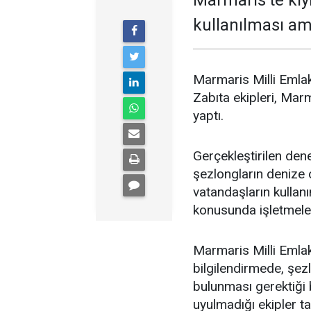
Marmaris'te kıy
kullanılması ama
Marmaris Milli Emlak
Zabıta ekipleri, Marm
yaptı.
Gerçekleştirilen dene
şezlongların denize o
vatandaşların kulla
konusunda işletmeleri
Marmaris Milli Emlak
bilgilendirmede, şe
bulunması gerektiği 
uyulmadığı ekipler ta