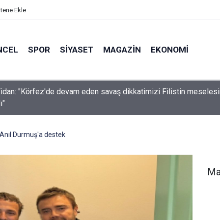
itene Ekle
NCEL
SPOR
SIYASET
MAGAZIN
EKONOMI
idan: "Körfez'de devam eden savaş dikkatimizi Filistin meseles
ı"
n Anıl Durmuş'a destek
Ma