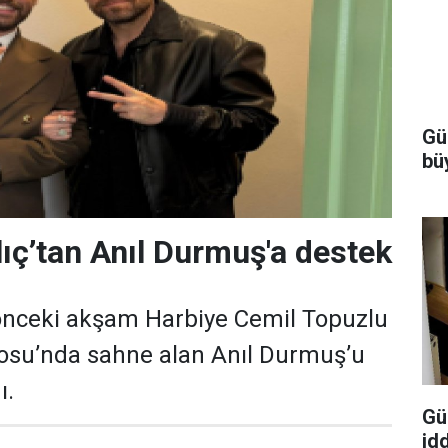
Gü
bü
lıç’tan Anıl Durmuş'a destek
 önceki akşam Harbiye Cemil Topuzlu
rosu’nda sahne alan Anıl Durmuş’u
ı.
Gül
id