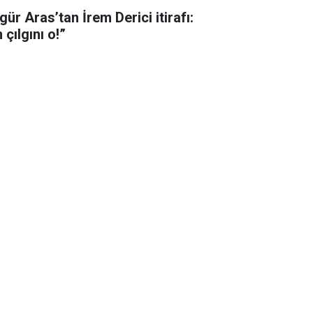
ür Aras’tan İrem Derici itirafı:
 çılgını o!”