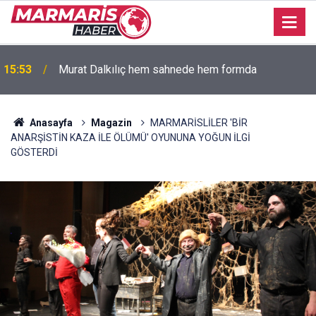
15:53
Murat Dalkılıç hem sahnede hem formda
Anasayfa
Magazin
MARMARİSLİLER 'BİR
ANARŞİSTİN KAZA İLE ÖLÜMÜ' OYUNUNA YOĞUN İLGİ
GÖSTERDİ