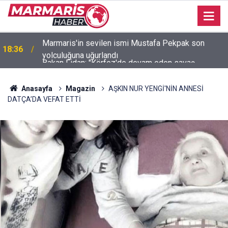
Bakan Fidan: "Körfez'de devam eden savaş
16:35
dikkatimizi Filistin meselesinden ayırmadı"
Anasayfa
Magazin
AŞKIN NUR YENGİ'NİN ANNESİ
DATÇA’DA VEFAT ETTİ