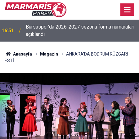
İşitme Engelliler Genç Kız Futsal Milli Takımı,
16:50
Bilecik’te kampa girdi
Anasayfa
Magazin
ANKARA’DA BODRUM RÜZGARI
ESTİ