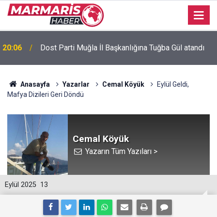
20:06
Dost Parti Muğla İl Başkanlığına Tuğba Gül atandı
Bursaspor’da 2026-2027 sezonu forma numaraları
16:51
açıklandı
Anasayfa
Yazarlar
Cemal Köyük
Eylül Geldi,
Mafya Dizileri Geri Döndü
Cemal Köyük
Yazarın Tüm Yazıları >
Eylül 2025
13