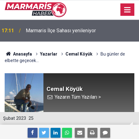
17:00
Marmaris’te ailelere Günnücek’te renkli kamp
Anasayfa
Yazarlar
Cemal Köyük
Bu günler de
elbette geçecek...
Cemal Köyük
Yazarın Tüm Yazıları >
Şubat 2023
25