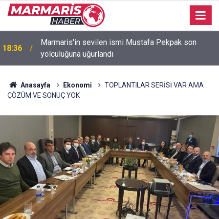
Bakan Fidan: "Körfez'de devam eden savaş
16:35
dikkatimizi Filistin meselesinden ayırmadı"
Anasayfa
Ekonomi
TOPLANTILAR SERİSİ VAR AMA
ÇÖZÜM VE SONUÇ YOK