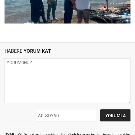
HABERE
YORUM KAT
UYARI:
Küfür, hakaret, rencide edici cümleler veya imalar, inançlara saldırı