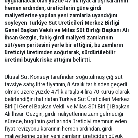
uygulanacak olan yüzde 47’lik fiyat artışı kararının
hemen ardından, üreticilerin güne girdi
maliyetlerine yapılan yeni zamlarla uyandığını
söyleyen Türkiye Süt Üreticileri Merkez Birliği
Genel Başkan Vekili ve Milas Süt Birliği Başkanı Ali
İhsan Gezgin, fahiş girdi maliyeti zamlarının
süt/yem paritesini yerle bir ettiğini, bu zamların
üreticiyi üretimden soğutarak, sürdürülebilir
üretimi büyük riske attığını belirtti.
Ulusal Süt Konseyi tarafından soğutulmuş çiğ süt
tavsiye satış litre fiyatının, 8 Aralık tarihinden geçerli
olmak üzere yüzde 47’lik artışla 4 lira 70 kuruş olarak
belirlendiğini hatırlatan Türkiye Süt Üreticileri Merkez
Birliği Genel Başkan Vekili ve Milas Süt Birliği Başkanı
Ali İhsan Gezgin, girdi maliyetlerine zam gelmediği
sürece, bugünün şartlarında üreticiyi memnun eden
fiyat revizyonu kararının hemen ardından, girdi
maliyetlerine gelen yeni zamların üreticiden büyük