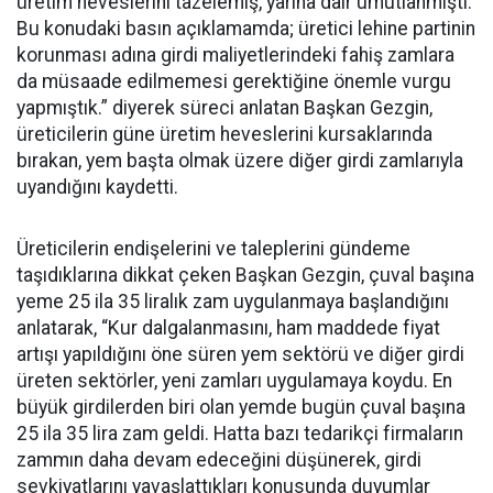
üretim heveslerini tazelemiş, yarına dair umutlanmıştı.
Bu konudaki basın açıklamamda; üretici lehine partinin
korunması adına girdi maliyetlerindeki fahiş zamlara
da müsaade edilmemesi gerektiğine önemle vurgu
yapmıştık.” diyerek süreci anlatan Başkan Gezgin,
üreticilerin güne üretim heveslerini kursaklarında
bırakan, yem başta olmak üzere diğer girdi zamlarıyla
uyandığını kaydetti.
Üreticilerin endişelerini ve taleplerini gündeme
taşıdıklarına dikkat çeken Başkan Gezgin, çuval başına
yeme 25 ila 35 liralık zam uygulanmaya başlandığını
anlatarak, “Kur dalgalanmasını, ham maddede fiyat
artışı yapıldığını öne süren yem sektörü ve diğer girdi
üreten sektörler, yeni zamları uygulamaya koydu. En
büyük girdilerden biri olan yemde bugün çuval başına
25 ila 35 lira zam geldi. Hatta bazı tedarikçi firmaların
zammın daha devam edeceğini düşünerek, girdi
sevkiyatlarını yavaşlattıkları konusunda duyumlar