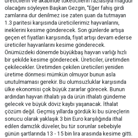
üreticilerin ve akabinde tüketicilerin fazlasıyla mağdur
olacağını söyleyen Başkan Gezgin, “Eğer fahiş girdi
zamlarına dur denilmez ise zaten şuan da tutmayan
1.3 paritesi karşısında üreticilerimiz hayvanlarını,
ineklerini kesime gönderecek. Son günlerde artışa
geçen et fiyatları karşısında, fiyat artışı devam ederse
üreticiler hayvanlarını kesime gönderecek.
Önümüzdeki dönemde büyükbaş hayvan varlığı hızlı
bir şekilde kesime gönderecek. Üreticiler, üretimden
çekilecekler. Üretimden çekilen üreticileri yeniden
üretime dönmesi mümkün olmuyor bunun asla
unutulmaması gerekir. Bu olumsuzluklar karşısında
ülke ekonomisi çok büyük zararlar görecek. Bunun
ardından hayvan ithalatı ya da ürün ithalatı gündeme
gelecek ve büyük döviz kaybı yaşanacak. İthalat
çözüm değil. Geçmiş yıllarda gördük ki bu süreçlerin
sonucu olarak yaklaşık 3 bin Euro karşılığında ithal
edilen damızlık düveler, bu tür sorunlar sebebiyle
günün şartlarında 13 - 15 bin lira arasında kesime gitti.