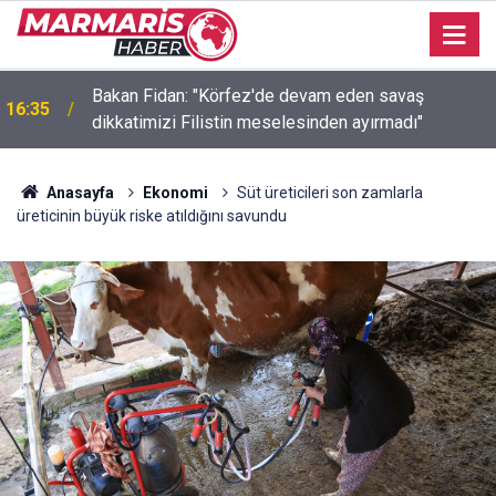
Basketbol Süper Ligi’nde yeni sezonun fikstür kura
16:32
çekimi yapıldı
Anasayfa
Ekonomi
Süt üreticileri son zamlarla
üreticinin büyük riske atıldığını savundu