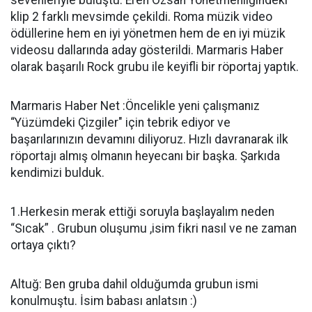
sevenleriyle buluştu. Eren Özsan Yönetmenliğindeki
klip 2 farklı mevsimde çekildi. Roma müzik video
ödüllerine hem en iyi yönetmen hem de en iyi müzik
videosu dallarında aday gösterildi. Marmaris Haber
olarak başarılı Rock grubu ile keyifli bir röportaj yaptık.
Marmaris Haber Net :Öncelikle yeni çalışmanız
“Yüzümdeki Çizgiler" için tebrik ediyor ve
başarılarınızın devamını diliyoruz. Hızlı davranarak ilk
röportajı almış olmanın heyecanı bir başka. Şarkıda
kendimizi bulduk.
1.Herkesin merak ettiği soruyla başlayalım neden
“Sıcak” . Grubun oluşumu ,isim fikri nasıl ve ne zaman
ortaya çıktı?
Altuğ: Ben gruba dahil olduğumda grubun ismi
konulmuştu. İsim babası anlatsın :)