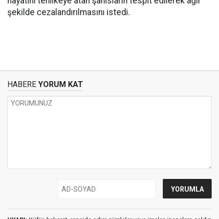
hayatını tehlikeye atan şahısların tespit edilerek ağır
şekilde cezalandırılmasını istedi.
HABERE
YORUM KAT