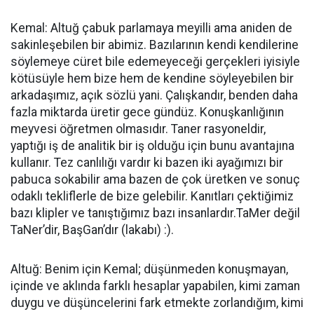
Kemal: Altuğ çabuk parlamaya meyilli ama aniden de
sakinleşebilen bir abimiz. Bazılarının kendi kendilerine
söylemeye cüret bile edemeyeceği gerçekleri iyisiyle
kötüsüyle hem bize hem de kendine söyleyebilen bir
arkadaşımız, açık sözlü yani. Çalışkandır, benden daha
fazla miktarda üretir gece gündüz. Konuşkanlığının
meyvesi öğretmen olmasıdır. Taner rasyoneldir,
yaptığı iş de analitik bir iş olduğu için bunu avantajına
kullanır. Tez canlılığı vardır ki bazen iki ayağımızı bir
pabuca sokabilir ama bazen de çok üretken ve sonuç
odaklı tekliflerle de bize gelebilir. Kanıtları çektiğimiz
bazı klipler ve tanıştığımız bazı insanlardır.TaMer değil
TaNer’dir, BaşGan’dır (lakabı) :).
Altuğ: Benim için Kemal; düşünmeden konuşmayan,
içinde ve aklında farklı hesaplar yapabilen, kimi zaman
duygu ve düşüncelerini fark etmekte zorlandığım, kimi