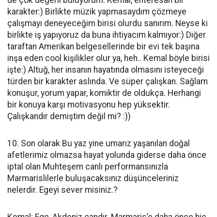
de çok değerli buluyorum. Kemal, enteresan bir
karakter:) Birlikte müzik yapmasaydım çözmeye
çalışmayı deneyeceğim birisi olurdu sanırım. Neyse ki
birlikte iş yapıyoruz da buna ihtiyacım kalmıyor:) Diğer
taraftan Amerikan belgesellerinde bir evi tek başına
inşa eden cool kişilikler olur ya, heh.. Kemal böyle birisi
işte:) Altuğ, her insanın hayatında olmasını isteyeceği
türden bir karakter aslında. Ve süper çalışkan. Sağlam
konuşur, yorum yapar, komiktir de oldukça. Herhangi
bir konuya karşı motivasyonu hep yüksektir.
Çalışkandır demiştim değil mi? :))
10. Son olarak Bu yaz yine umarız yaşanılan doğal
afetlerimiz olmazsa hayat yolunda giderse daha önce
iptal olan Muhteşem canlı performansınızla
Marmarislilerle buluşacaksınız düşünceleriniz
nelerdir. Egeyi sever misiniz.?