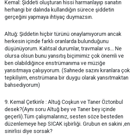
Kemal: Şiddeti oluşturan hissi harmanlayıp sanatın
herhangi bir dalında kullandığın sürece şiddetin
gerçeğini yapmaya ihtiyaç duymazsın.
Altuğ: Şiddetin hiçbir türünü onaylamıyorum ancak
herkesin içinde farklı oranlarda bulunduğunu
düşünüyorum. Kalıtsal durumlar, travmalar vs... Ne
olursa olsun bunu yansıtış biçimimiz çok önemli ve
ben olabildiğince enstrümanıma ve müziğe
yansıtmaya çalışıyorum. (Sahnede sazını kıranlara çok
tepkiliyim, enstrümana bir duygu olarak yansıtmaktan
bahsediyorum)
9. Kemal Çetkin’e : Altuğ Coşkun ve Taner Öztonbul
desek?(Aynı soru Altuğ bey ve Taner bey içinde
geçerli).Tüm çalışmalarınız, sesten söze besteden
düzenlemeye hep SICAK işbirliği. Grubun en sakini ,en
sinirlisi diye sorsak?