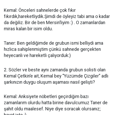
Kemal: Önceleri sahnelerde çok fıkır
fıkırdık,hareketliydik.Şimdi de öyleyiz tabi ama o kadar
da değiliz. Bir de ben Mersin’liyim :) . O zamanlardan
miras kalan bir isim oldu.
Taner: Ben geldiğimde de grubun ismi belliydi ama
hızlıca sahiplenmiştim çünkü sahnede gerçekten
heyecanlı ve hareketli çalıyorduk:)
2. Sözler ve beste aynı zamanda grubun solisti olan
Kemal Çetkin’e ait, Kemal bey “Yüzümde Çizgiler” adlı
şarkınızın duygu oluşum aşaması nasıl gelişti?
Kemal: Anksiyete nöbetleri geçirdiğim bazı
zamanlarım olurdu hatta birine davulcumuz Taner de
şahit oldu maalesef. Niye diye soracak olursanız;