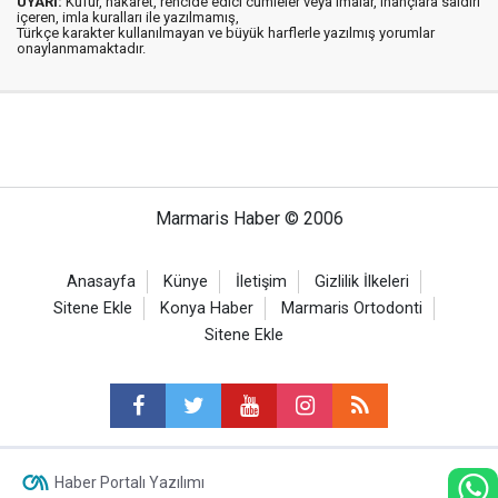
UYARI:
Küfür, hakaret, rencide edici cümleler veya imalar, inançlara saldırı
içeren, imla kuralları ile yazılmamış,
Türkçe karakter kullanılmayan ve büyük harflerle yazılmış yorumlar
onaylanmamaktadır.
Marmaris Haber © 2006
Anasayfa
Künye
İletişim
Gizlilik İlkeleri
Sitene Ekle
Konya Haber
Marmaris Ortodonti
Sitene Ekle
Haber Portalı Yazılımı