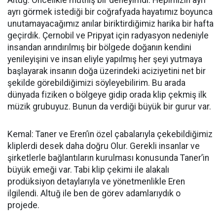
Altuğ: Öncelikle müthiş bir deneyimdi. Hepimizin ayrı
ayrı görmek istediği bir coğrafyada hayatımız boyunca
unutamayacağımız anılar biriktirdiğimiz harika bir hafta
geçirdik. Çernobil ve Pripyat için radyasyon nedeniyle
insandan arındırılmış bir bölgede doğanın kendini
yenileyişini ve insan eliyle yapılmış her şeyi yutmaya
başlayarak insanın doğa üzerindeki aciziyetini net bir
şekilde görebildiğimizi söyleyebilirim. Bu arada
dünyada fiziken o bölgeye gidip orada klip çekmiş ilk
müzik grubuyuz. Bunun da verdiği büyük bir gurur var.
Kemal: Taner ve Eren’in özel çabalarıyla çekebildiğimiz
kliplerdi desek daha doğru Olur. Gerekli insanlar ve
şirketlerle bağlantıların kurulması konusunda Taner’in
büyük emeği var. Tabi klip çekimi ile alakalı
prodüksiyon detaylarıyla ve yönetmenlikle Eren
ilgilendi. Altuğ ile ben de görev adamlarıydık o
projede.