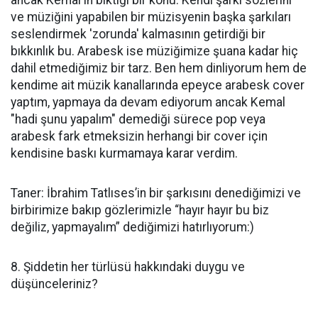
ancak Kemal'in bıktığı bir konu. Kendi şarkı sözlerini
ve müziğini yapabilen bir müzisyenin başka şarkıları
seslendirmek 'zorunda' kalmasının getirdiği bir
bıkkınlık bu. Arabesk ise müziğimize şuana kadar hiç
dahil etmediğimiz bir tarz. Ben hem dinliyorum hem de
kendime ait müzik kanallarında epeyce arabesk cover
yaptım, yapmaya da devam ediyorum ancak Kemal
"hadi şunu yapalım" demediği sürece pop veya
arabesk fark etmeksizin herhangi bir cover için
kendisine baskı kurmamaya karar verdim.
Taner: İbrahim Tatlıses’in bir şarkısını denediğimizi ve
birbirimize bakıp gözlerimizle “hayır hayır bu biz
değiliz, yapmayalım” dediğimizi hatırlıyorum:)
8. Şiddetin her türlüsü hakkındaki duygu ve
düşünceleriniz?