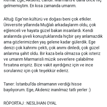
Kemal: Ege, Akdeniz candır. Marmaris’e daha önce hiç
gelmemiştim. En kısa zamanda umarım.
Altuğ: Ege'nin kültürü ve doğası beni çok etkiler.
Üniversite yıllarında Muğlalı arkadaşlarım oldu, çok
eğlenceli ve hayata güzel bakan insanlardı. Kendi
aralarında şiveli konuştuklarında hiçbir şey anlamazdık
ama gözlerimizden yaş gelene kadar gülerdik. Ege
denizi çok kahrımı çekti, çok anımı dinledi, çok güzel
anlarıma şahit oldu. Bir kaza bela olmazsa çok isteriz
ve umarım Marmarisli müzik severlere çalabilme
fırsatına erişiriz. Bize vakit ayırdığınız için ve ince
sorularınız için çok teşekkür ederiz.
Taner: İstanbul’da olmamanın verdiği hisse
bayılıyorum. Ege, Akdeniz inanılmaz tatlı yerler :)
RÖPORTAJ : NESLİHAN OYAL