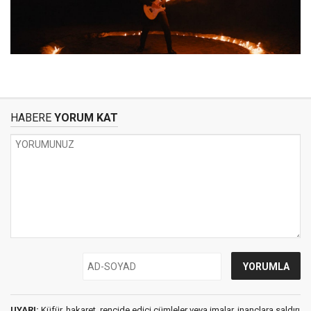
HABERE
YORUM KAT
UYARI:
Küfür, hakaret, rencide edici cümleler veya imalar, inançlara saldırı