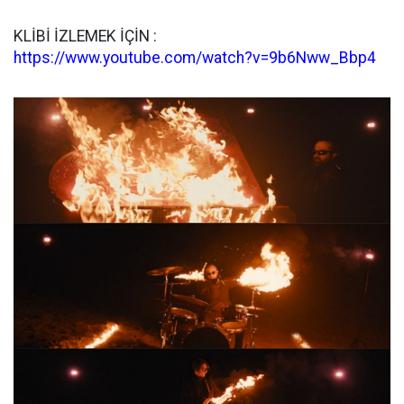
KLİBİ İZLEMEK İÇİN :
https://www.youtube.com/watch?v=9b6Nww_Bbp4