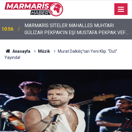
MARMARİS SİTELER MAHALLES MUHTARI
10:56
GÜLİZAR PEKPAK’IN EŞİ MUSTAFA PEKPAK VEFAT
Çiftlik Koyu’nda çöp dağına isyan Suçlu belediye
10:19
ETTİ CENAZESİ İKİNDİ NAMAZINDA
değil, duyarsızlık”
Anasayfa
Müzik
Murat Dalkılıç’tan Yeni Klip: “Dut”
Yayında!