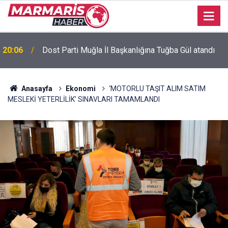
Bursaspor’da 2026-2027 sezonu forma numaraları
16:51
açıklandı
Anasayfa
Ekonomi
‘MOTORLU TAŞIT ALIM SATIM
MESLEKİ YETERLİLİK’ SINAVLARI TAMAMLANDI