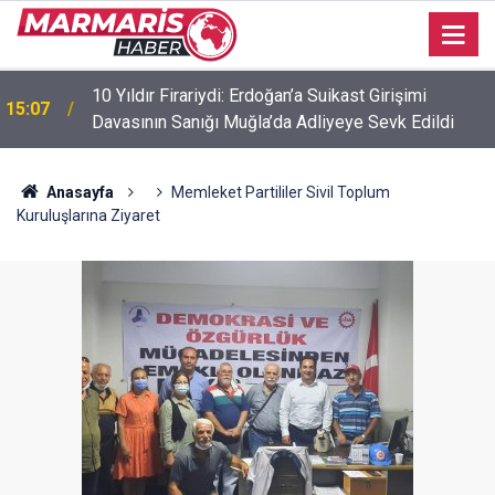
Down Sendromlu Milli Sporcu Münevver Yılmaz,
11:45
Marmaris Kaymakamı Nurullah Kaya’yı Ziyaret Etti
Anasayfa
Memleket Partililer Sivil Toplum
Kuruluşlarına Ziyaret