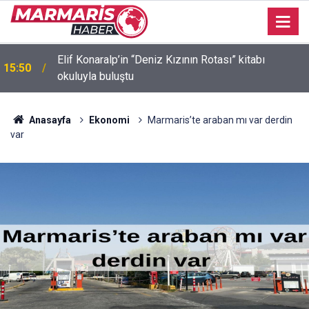
Akvaryum Koyu’nda batan gezi teknesinin
15:47
kurtarılmasında sona gelindi
Anasayfa
Ekonomi
Marmaris’te araban mı var derdin
var