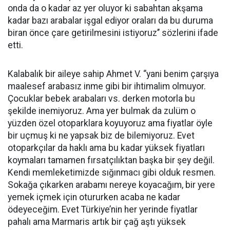
onda da o kadar az yer oluyor ki sabahtan akşama
kadar bazı arabalar işgal ediyor oraları da bu duruma
biran önce çare getirilmesini istiyoruz’’ sözlerini ifade
etti.
Kalabalık bir aileye sahip Ahmet V. ‘’yani benim çarşıya
maalesef arabasız inme gibi bir ihtimalim olmuyor.
Çocuklar bebek arabaları vs. derken motorla bu
şekilde inemiyoruz. Ama yer bulmak da zulüm o
yüzden özel otoparklara koyuyoruz ama fiyatlar öyle
bir uçmuş ki ne yapsak biz de bilemiyoruz. Evet
otoparkçılar da haklı ama bu kadar yüksek fiyatları
koymaları tamamen fırsatçılıktan başka bir şey değil.
Kendi memleketimizde sığınmacı gibi olduk resmen.
Sokağa çıkarken arabamı nereye koyacağım, bir yere
yemek içmek için otururken acaba ne kadar
ödeyeceğim. Evet Türkiye’nin her yerinde fiyatlar
pahalı ama Marmaris artık bir çağ aştı yüksek