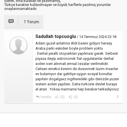
içeren, imla kuralları ile yazılmamış,
Türkçe karakter kullanılmayan ve büyük harflerle yazılmış yorumlar
onaylanmamaktadır.
1 Yorum
Sadullah topcuoglu
/ 14 Temmuz 2024 23:18
Adam guzel anlatmis Aldi basini gidiyor hersey.
Araba parki eskiden boyle problem yoktu
. Derhal yeralti otoparklari yapilmasi gerek. Serbest
piyasa deyip astronomik fiat uygulatanlar derhal
acilen iceri alinmali emsal cezalar verilmelidir.
Calisan emekci kesimi de dusunmek lazim insanlar
ev bulamiyor dar gelirliye uygun sosyal konutlar
yapilsin dogalgaxz ingilteredeki gibi denizde yuzen
sistem acilen yapilsin. Daha turkcesi devlet buraya
el atsin . Yoksa marmarisi hep beraber terkediyoruz
Yanıtla
(0)
(0)