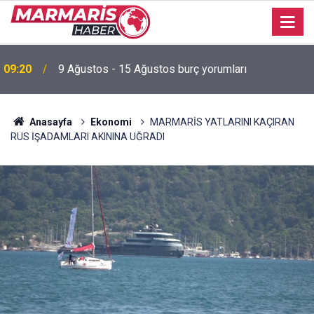
Akyaka Plajı’nda engelli birey mağduriyetine Başkan
22:03
Hasar’dan tepki “Erişilebilirlik bir lütuf değil, haktır”
Anasayfa
Ekonomi
MARMARİS YATLARINI KAÇIRAN
RUS İŞADAMLARI AKININA UĞRADI