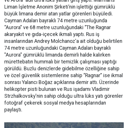
ve Arora” adlı ultra lüks yatları giriş yaptı. Marmaris
Liman İşletme Anonim Şirketi’nin işlettiği gümrüklü
büyük limana demir atan yatlar görenleri büyüledi.
Cayman Adaları bayraklı 74 metre uzunluğunda
“Aurora” ve 68 metre uzunluğundaki “The Ragnar
akaryakıt ve gıda-içecek ikmali yaptı. Rus iş
insanlarından Andrey Molchanoz'a ait olduğu belirtilen
74 metre uzunluğundaki Cayman Adaları bayraklı
"Aurora" gümrüklü limanda demirli halde kalırken
mürettebatın hummalı bir temizlik çalışması yaptığı
görüldü. Buzlu denizlerde gidebilme özelliğine sahip
ve özel güvenlik sistemlerine sahip “Ragnar” ise ikmal
sonrası Yalancı Boğaz açıklarına demir attı. Üzerinde
helikopter pisti bulunan ve Rus işadamı Vladimir
Strzhalkovsky'nin sahip olduğu ultra lüks yatı görenler
fotoğraf çekerek sosyal medya hesaplarından
paylaştı.