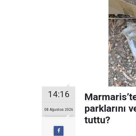
14:16
Marmaris’te
parklarını 
08 Ağustos 2026
tuttu?