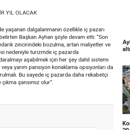
İR YIL OLACAK
e yaşanan dalgalanmanın özellikle iç pazarı
 belirten Başkan Ayhan şöyle devam etti: “Son
Ay
rik zincirindeki bozulma, artan maliyetler ve
al
i nedeniyle turizmde iç pazarda
daralmayı aşabilmek için her şey dahil sistemi
ı veya yarım pansiyon konaklama opsiyonları da
ulmalı. Bu sayede iç pazarda daha rekabetçi
ne çıkma şansımız olur”.
Ko