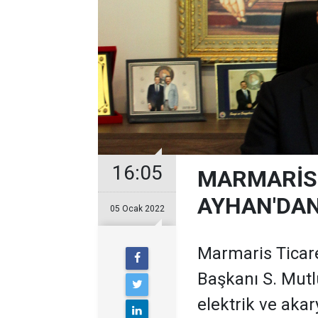
16:05
MARMARİS 
AYHAN'DAN
05 Ocak 2022
Marmaris Ticar
Başkanı S. Mut
elektrik ve aka