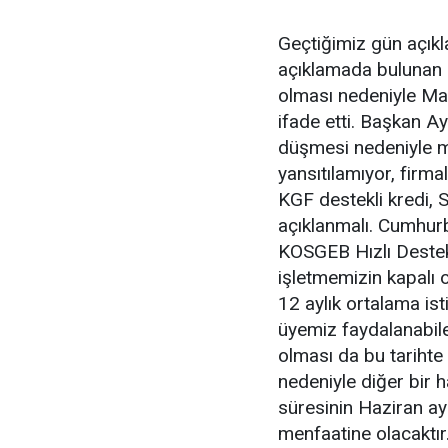
Geçtiğimiz gün açık
açıklamada bulunan 
olması nedeniyle Ma
ifade etti. Başkan A
düşmesi nedeniyle mal
yansıtılamıyor, firma
KGF destekli kredi, 
açıklanmalı. Cumhur
KOSGEB Hızlı Destek
işletmemizin kapalı
12 aylık ortalama is
üyemiz faydalanabil
olması da bu tarih
nedeniyle diğer bir 
süresinin Haziran ay
menfaatine olacaktır.