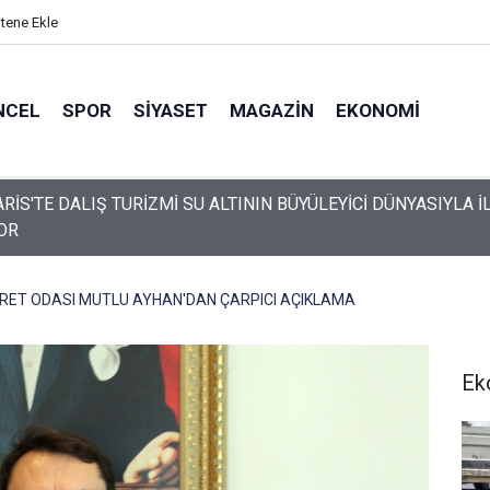
itene Ekle
NCEL
SPOR
SIYASET
MAGAZIN
EKONOMI
da engelli vatandaş plaja girebilmek için emeklemek zorunda kal
ET ODASI MUTLU AYHAN'DAN ÇARPICI AÇIKLAMA
Ek