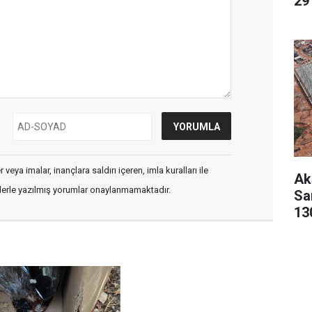
29 
veya imalar, inançlara saldırı içeren, imla kuralları ile
Ak
flerle yazılmış yorumlar onaylanmamaktadır.
San
13