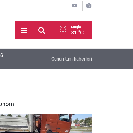
Muğla
31 °C
dı
17:11
Marmaris İlçe Sahası yenileniyor
Günün tüm
haberleri
onomi