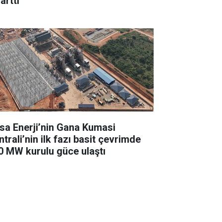
arttı
sa Enerji’nin Gana Kumasi
trali’nin ilk fazı basit çevrimde
0 MW kurulu güce ulaştı