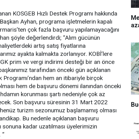
lanan KOSGEB Hızlı Destek Programı hakkında
Merke
Başkan Ayhan, programa işletmelerin kapalı
az
rmaris’ten çok fazla başvuru yapılamayacağını
yhan şöyle değerlendirdi; “Alım gücünün
iyetlerdeki artış satış fiyatlarına
larımız ayakta kalmakta zorlanıyor. KOBİ’lere
SGK prim ve vergi indirimi desteği bir an önce
başkanımız tarafından önceki gün açıklanan
 Programı’ndan hem an itibariyle birçok
 olması hem de başvuru dönemi ilanından önceki
tihdamın korunması şartı nedeniyle çok az
ecek. Son başvuru süresinin 31 Mart 2022
Bu
te henüz turizm sezonumuz başlamamış olması
handikap. Bu nedenle açıklanan başvuru
ı sonuna kadar uzatılması üyelerimizin
 “