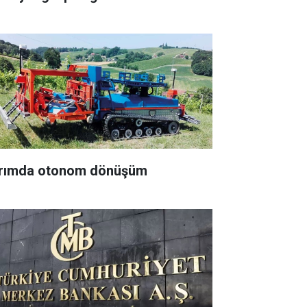
rımda otonom dönüşüm