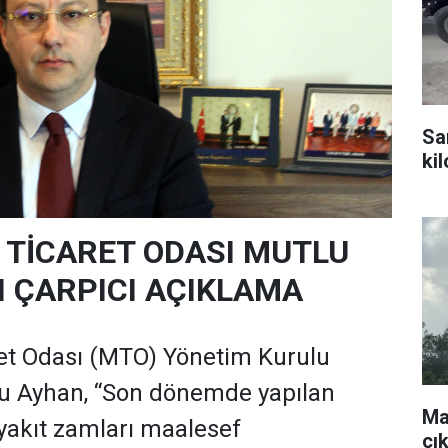
Sa
ki
TİCARET ODASI MUTLU
 ÇARPICI AÇIKLAMA
et Odası (MTO) Yönetim Kurulu
lu Ayhan, “Son dönemde yapılan
Ma
ryakıt zamları maalesef
çı