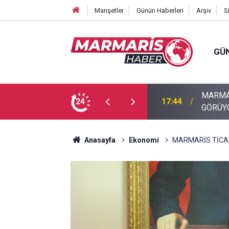
Manşetler
Günün Haberleri
Arşiv
S
GÜ
U ALTININ BÜYÜLEYİCİ DÜNYASIYLA İLGİ
24
17:40
Akyaka’
Anasayfa
Ekonomi
MARMARİS TİCAR