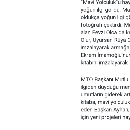
“Mavi Yolculuk”u hay
yoğun ilgi gördü. Ma
oldukça yoğun ilgi gö
fotoğrafı çektirdi. M
alan Fevzi Olca da k
Olur, Uyursan Rüya G
imzalayarak armağan 
Ekrem İmamoğlu’nun d
kitabını imzalayarak
MTO Başkanı Mutlu A
ilgiden duyduğu memn
umutların giderek art
kitaba, mavi yolculuk
eden Başkan Ayhan, 
için yeni projeleri h