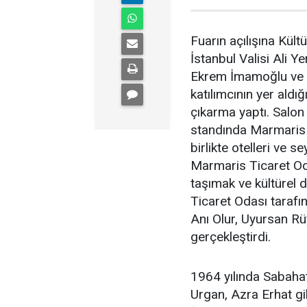
Fuarın açılışına Kül
İstanbul Valisi Ali Y
Ekrem İmamoğlu ve ç
katılımcının yer ald
çıkarma yaptı. Salo
standında Marmaris 
birlikte otelleri ve s
Marmaris Ticaret Od
taşımak ve kültürel
Ticaret Odası taraf
Anı Olur, Uyursan Rü
gerçekleştirdi.
1964 yılında Sabaha
Urgan, Azra Erhat gi