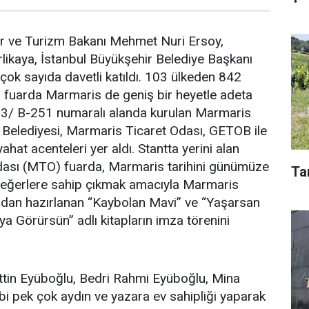
tür ve Turizm Bakanı Mehmet Nuri Ersoy,
erlikaya, İstanbul Büyükşehir Belediye Başkanı
ok sayıda davetli katıldı. 103 ülkeden 842
ığı fuarda Marmaris de geniş bir heyetle adeta
n 3/ B-251 numaralı alanda kurulan Marmaris
Belediyesi, Marmaris Ticaret Odası, GETOB ile
eyahat acenteleri yer aldı. Stantta yerini alan
ası (MTO) fuarda, Marmaris tarihini günümüze
Ta
 değerlere sahip çıkmak amacıyla Marmaris
ından hazırlanan “Kaybolan Mavi” ve “Yaşarsan
ya Görürsün” adlı kitapların imza törenini
ttin Eyüboğlu, Bedri Rahmi Eyüboğlu, Mina
bi pek çok aydın ve yazara ev sahipliği yaparak