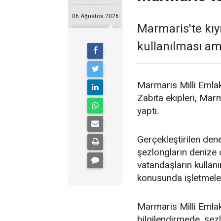
06 Ağustos 2026
Marmaris'te kıy
kullanılması ama
Marmaris Milli Emlak
Zabıta ekipleri, Marm
yaptı.
Gerçekleştirilen dene
şezlongların denize o
vatandaşların kulla
konusunda işletmeleri
Marmaris Milli Emlak
bilgilendirmede, şe