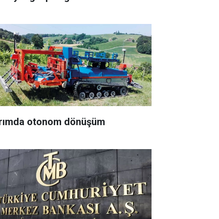
rımda otonom dönüşüm