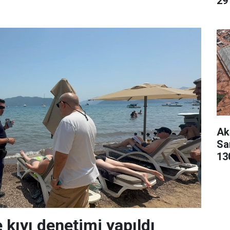
29 
Ak
San
13
 kıyı denetimi yapıldı