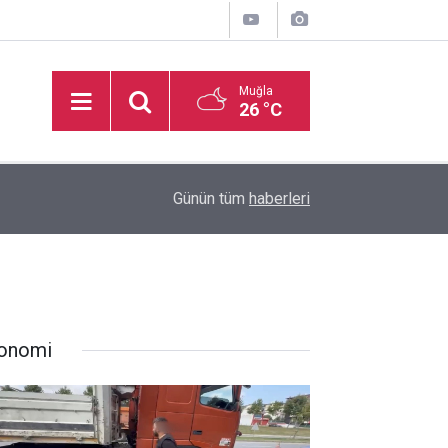
Muğla
26 °C
inden
16:32
Basketbol Süper Ligi’nde yeni sezonun fikstür k
Günün tüm
haberleri
onomi