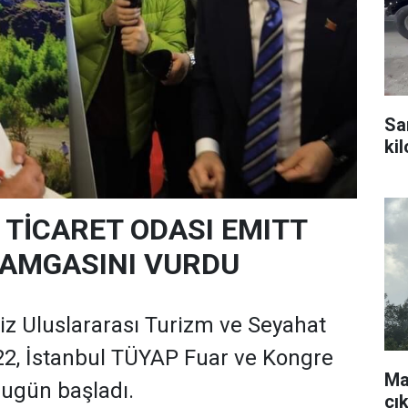
Sa
ki
TİCARET ODASI EMITT
DAMGASINI VURDU
z Uluslararası Turizm ve Seyahat
22, İstanbul TÜYAP Fuar ve Kongre
Ma
ugün başladı.
çı