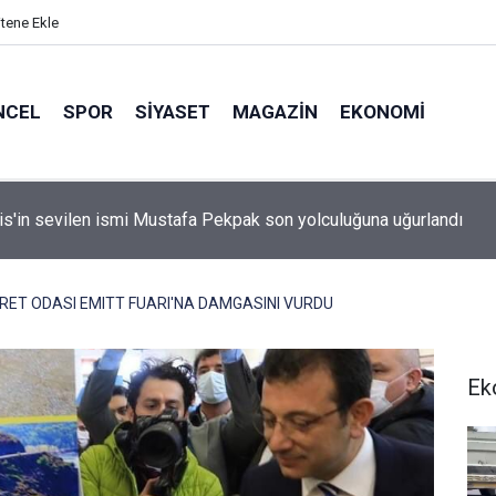
itene Ekle
NCEL
SPOR
SIYASET
MAGAZIN
EKONOMI
idan: "Körfez'de devam eden savaş dikkatimizi Filistin meseles
ı"
ET ODASI EMITT FUARI'NA DAMGASINI VURDU
Ek