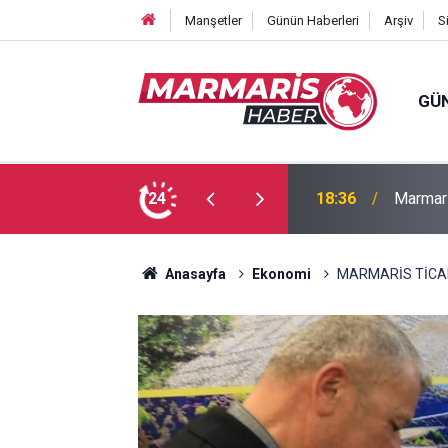
Manşetler
Günün Haberleri
Arşiv
S
GÜ
Bakan F
fa Pekpak son yolculuğuna uğurlandı
24
16:35
ayırmad
Anasayfa
Ekonomi
MARMARİS TİCAR