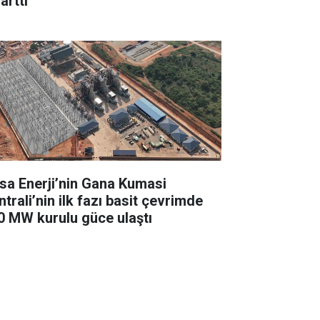
arttı
sa Enerji’nin Gana Kumasi
trali’nin ilk fazı basit çevrimde
0 MW kurulu güce ulaştı