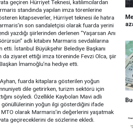
ata geçiren Hürriyet Teknesi, katılımcılardan
rmaris standında yapılan imza törenlerine
Merke
steren kitapseverler, Hürriyet teknesi ile hatıra
az
armaris’in son sandaletçisi olarak fuarda yerini
endi yazdığı şiirlerinden derlenen “Yaşarsan Anı
örürsün” adlı kitabını Marmaris sevdalılarına
etti. İstanbul Büyükşehir Belediye Başkanı
a ziyaret ettiği imza töreninde Fevzi Olca, şiir
 Başkan İmamoğlu’na hediye etti.
yhan, fuarda kitaplara gösterilen yoğun
uniyeti dile getirirken, turizm sektörü için
tığını söyledi. Özellikle Kaybolan Mavi adlı
Bu
 gönüllülerinin yoğun ilgi gösterdiğini ifade
MTO olarak Marmaris’in değerlerini yaşatmak
ayata geçireceklerini de sözlerine ekledi.