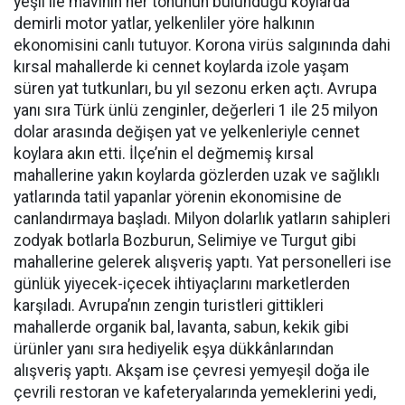
yeşil ile mavinin her tonunun bulunduğu koylarda
demirli motor yatlar, yelkenliler yöre halkının
ekonomisini canlı tutuyor. Korona virüs salgınında dahi
kırsal mahallerde ki cennet koylarda izole yaşam
süren yat tutkunları, bu yıl sezonu erken açtı. Avrupa
yanı sıra Türk ünlü zenginler, değerleri 1 ile 25 milyon
dolar arasında değişen yat ve yelkenleriyle cennet
koylara akın etti. İlçe’nin el değmemiş kırsal
mahallerine yakın koylarda gözlerden uzak ve sağlıklı
yatlarında tatil yapanlar yörenin ekonomisine de
canlandırmaya başladı. Milyon dolarlık yatların sahipleri
zodyak botlarla Bozburun, Selimiye ve Turgut gibi
mahallerine gelerek alışveriş yaptı. Yat personelleri ise
günlük yiyecek-içecek ihtiyaçlarını marketlerden
karşıladı. Avrupa’nın zengin turistleri gittikleri
mahallerde organik bal, lavanta, sabun, kekik gibi
ürünler yanı sıra hediyelik eşya dükkânlarından
alışveriş yaptı. Akşam ise çevresi yemyeşil doğa ile
çevrili restoran ve kafeteryalarında yemeklerini yedi,