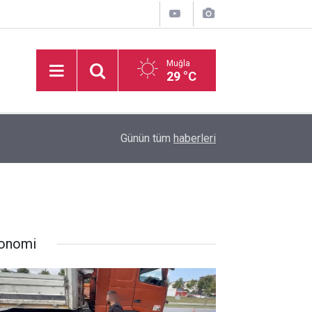
Muğla
29 °C
16:50
İşitme Engelliler Genç Kız Futsal Milli Takımı, Bi
Günün tüm
haberleri
onomi