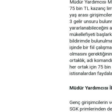
Müdür Yardımcısı Mura
75 bin TL kazanç limi
yaş arası girişimciler
3 gelir unsuru bulu
yararlanabileceğini a
mükellefiyeti başlark
bildirimde bulunulmas
işinde bir fiil çalışm
olmasını gerektiğinin
ortaklık, adi komand
her ortak için 75 b
istisnalardan faydalan
Müdür Yardımcısı İ
Genç girişimcilerin 
SGK primlerinden de