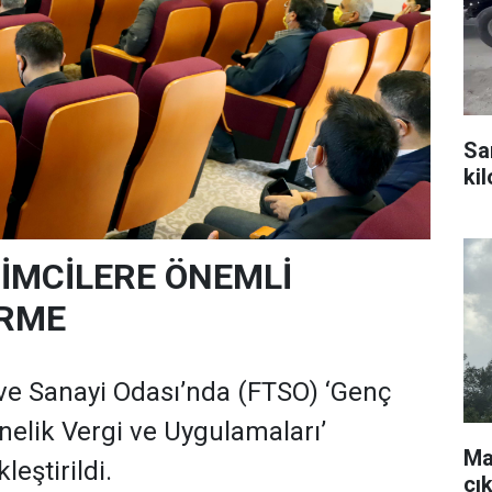
Sa
ki
ŞİMCİLERE ÖNEMLİ
İRME
 ve Sanayi Odası’nda (FTSO) ‘Genç
nelik Vergi ve Uygulamaları’
Ma
leştirildi.
çı