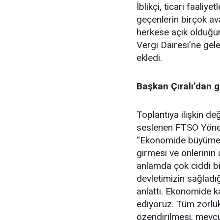
İblikçi, ticari faaliy
geçenlerin birçok ava
herkese açık olduğunu
Vergi Dairesi’ne gele
ekledi.
Başkan Çıralı’dan g
Toplantıya ilişkin d
seslenen FTSO Yönet
“Ekonomide büyüme v
girmesi ve önlerinin
anlamda çok ciddi bir
devletimizin sağladığı
anlattı. Ekonomide k
ediyoruz. Tüm zorluk
özendirilmesi, mevcu