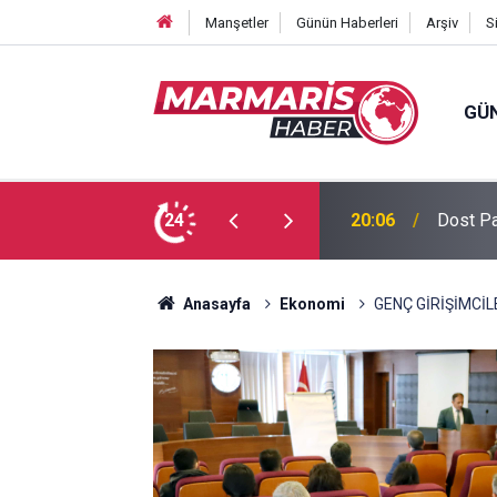
Manşetler
Günün Haberleri
Arşiv
S
GÜ
 Tuğba Gül atandı
24
16:51
Bursasp
Anasayfa
Ekonomi
GENÇ GİRİŞİMCİL