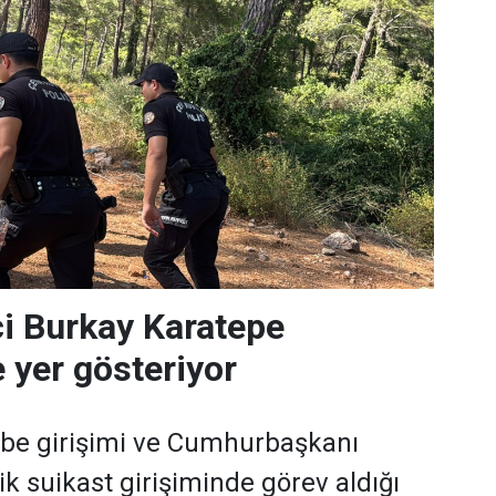
i Burkay Karatepe
 yer gösteriyor
e girişimi ve Cumhurbaşkanı
k suikast girişiminde görev aldığı