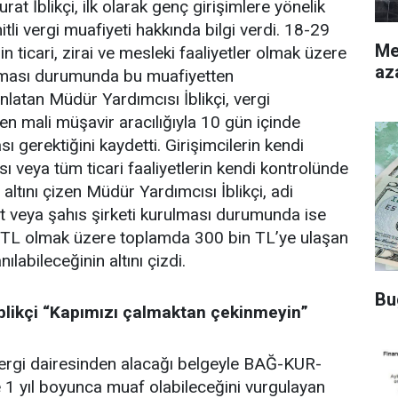
t İblikçi, ilk olarak genç girişimlere yönelik
tli vergi muafiyeti hakkında bilgi verdi. 18-29
Merke
in ticari, zirai ve mesleki faaliyetler olmak üzere
az
nması durumunda bu muafiyetten
nlatan Müdür Yardımcısı İblikçi, vergi
en mali müşavir aracılığıyla 10 gün içinde
ı gerektiğini kaydetti. Girişimcilerin kendi
ası veya tüm ticari faaliyetlerin kendi kontrolünde
 altını çizen Müdür Yardımcısı İblikçi, adi
it veya şahıs şirketi kurulması durumunda ise
in TL olmak üzere toplamda 300 bin TL’ye ulaşan
ılabileceğinin altını çizdi.
Bu
blikçi “Kapımızı çalmaktan çekinmeyin”
vergi dairesinden alacağı belgeyle BAĞ-KUR-
 1 yıl boyunca muaf olabileceğini vurgulayan