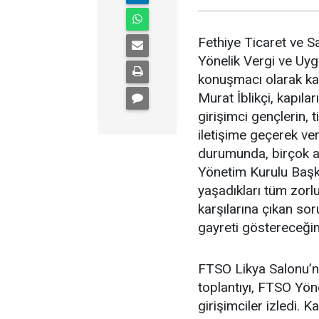
Fethiye Ticaret ve S
Yönelik Vergi ve Uygu
konuşmacı olarak kat
Murat İblikçi, kapıla
girişimci gençlerin, 
iletişime geçerek ver
durumunda, birçok a
Yönetim Kurulu Başka
yaşadıkları tüm zorlu
karşılarına çıkan s
gayreti göstereceğim
FTSO Likya Salonu’nd
toplantıyı, FTSO Yö
girişimciler izledi. 