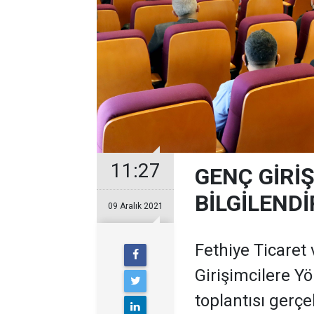
11:27
GENÇ GİRİ
BİLGİLEND
09 Aralık 2021
Fethiye Ticaret
Girişimcilere Yö
toplantısı gerçek