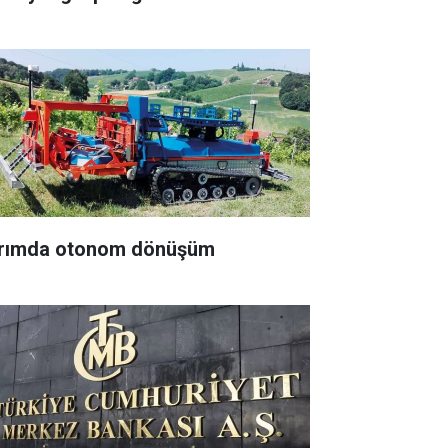
rımda otonom dönüşüm