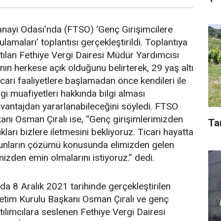
anayi Odası’nda (FTSO) ‘Genç Girişimcilere
lamaları’ toplantısı gerçekleştirildi. Toplantıya
ılan Fethiye Vergi Dairesi Müdür Yardımcısı
rının herkese açık olduğunu belirterek, 29 yaş altı
ticari faaliyetlere başlamadan önce kendileri ile
gi muafiyetleri hakkında bilgi alması
vantajdan yararlanabileceğini söyledi. FTSO
nı Osman Çıralı ise, “Genç girişimlerimizden
Ta
kları bizlere iletmesini bekliyoruz. Ticari hayatta
orunların çözümü konusunda elimizden gelen
izden emin olmalarını istiyoruz.” dedi.
a 8 Aralık 2021 tarihinde gerçekleştirilen
netim Kurulu Başkanı Osman Çıralı ve genç
Katılımcılara seslenen Fethiye Vergi Dairesi