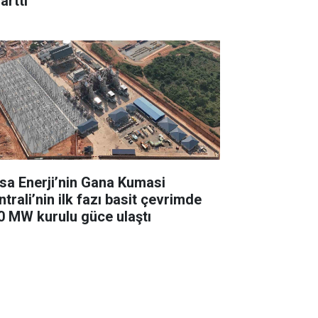
arttı
sa Enerji’nin Gana Kumasi
trali’nin ilk fazı basit çevrimde
0 MW kurulu güce ulaştı