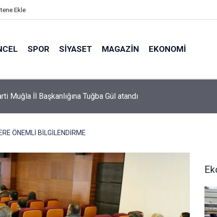
itene Ekle
NCEL
SPOR
SIYASET
MAGAZIN
EKONOMI
or’da 2026-2027 sezonu forma numaraları açıklandı
ERE ÖNEMLİ BİLGİLENDİRME
Ek