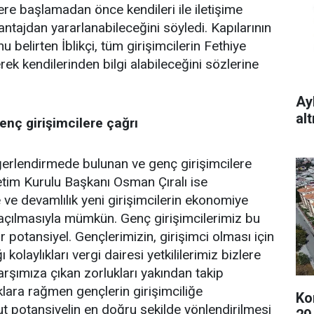
etlere başlamadan önce kendileri ile iletişime
ntajdan yararlanabileceğini söyledi. Kapılarının
 belirten İblikçi, tüm girişimcilerin Fethiye
rek kendilerinden bilgi alabileceğini sözlerine
Ay
al
enç girişimcilere çağrı
eğerlendirmede bulunan ve genç girişimcilere
im Kurulu Başkanı Osman Çıralı ise
e devamlılık yeni girişimcilerin ekonomiye
 açılmasıyla mümkün. Genç girişimcilerimiz bu
 potansiyel. Gençlerimizin, girişimci olması için
 kolaylıkları vergi dairesi yetkililerimiz bizlere
arşımıza çıkan zorlukları yakından takip
lara rağmen gençlerin girişimciliğe
Ko
t potansiyelin en doğru şekilde yönlendirilmesi