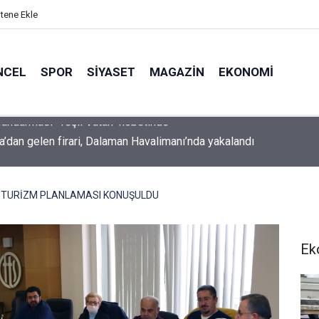
itene Ekle
NCEL
SPOR
SIYASET
MAGAZIN
EKONOMI
a’dan gelen firari, Dalaman Havalimanı’nda yakalandı
2 TURİZM PLANLAMASI KONUŞULDU
Ek