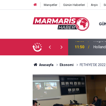
Manşetler
Günün Haberleri
Arşiv
S
GÜ
 nöbetinde
24
11:50
Holland
Anasayfa
Ekonomi
FETHİYE'DE 202