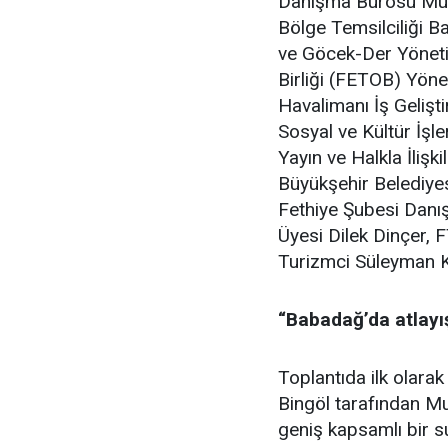
Danışma Bürosu Müd
Bölge Temsilciliği 
ve Göcek-Der Yöneti
Birliği (FETOB) Yön
Havalimanı İş Gelişt
Sosyal ve Kültür İşl
Yayın ve Halkla İliş
Büyükşehir Belediye
Fethiye Şubesi Dan
Üyesi Dilek Dinçer, 
Turizmci Süleyman Ka
“Babadağ’da atlayı
Toplantıda ilk olara
Bingöl tarafından Muğ
geniş kapsamlı bir 