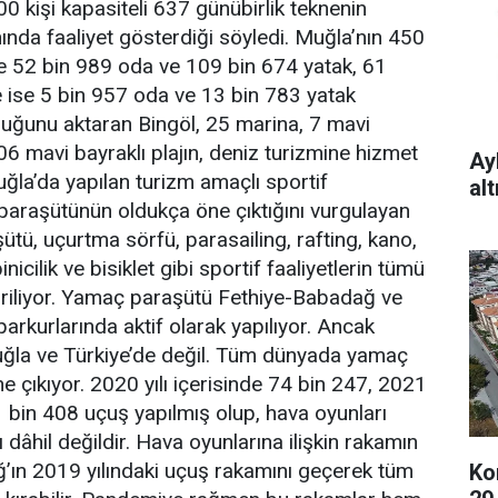
00 kişi kapasiteli 637 günübirlik teknenin
ında faaliyet gösterdiği söyledi. Muğla’nın 450
de 52 bin 989 oda ve 109 bin 674 yatak, 61
de ise 5 bin 957 oda ve 13 bin 783 yatak
duğunu aktaran Bingöl, 25 marina, 7 mavi
06 mavi bayraklı plajın, deniz turizmine hizmet
Ay
uğla’da yapılan turizm amaçlı sportif
al
paraşütünün oldukça öne çıktığını vurgulayan
tü, uçurtma sörfü, parasailing, rafting, kano,
inicilik ve bisiklet gibi sportif faaliyetlerin tümü
iriliyor. Yamaç paraşütü Fethiye-Babadağ ve
arkurlarında aktif olarak yapılıyor. Ancak
la ve Türkiye’de değil. Tüm dünyada yamaç
e çıkıyor. 2020 yılı içerisinde 74
bin 247, 2021
61 bin 408 uçuş yapılmış olup, hava oyunları
ı dâhil değildir. Hava oyunlarına ilişkin rakamın
’ın 2019 yılındaki uçuş rakamını geçerek tüm
Ko