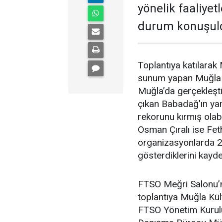
yönelik faaliye
durum konuşul
Toplantıya katılarak M
sunum yapan Muğla K
Muğla’da gerçekleştir
çıkan Babadağ’ın ya
rekorunu kırmış olab
Osman Çıralı ise Fethi
organizasyonlarda 2
gösterdiklerini kaydet
FTSO Meğri Salonu’nd
toplantıya Muğla Kül
FTSO Yönetim Kurulu