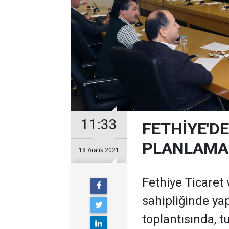
11:33
FETHİYE'D
PLANLAMA
18 Aralık 2021
Fethiye Ticaret
sahipliğinde ya
toplantısında, t