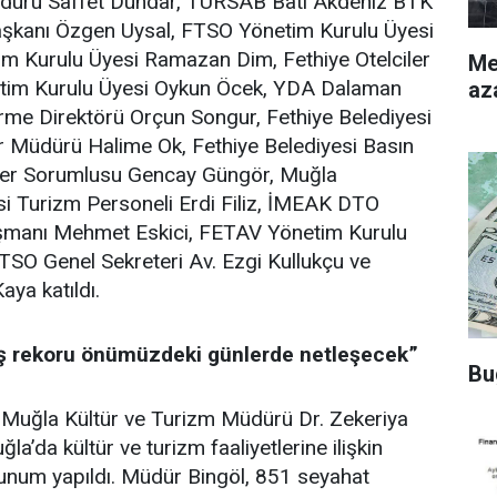
ürü Saffet Dündar, TÜRSAB Batı Akdeniz BTK
Başkanı Özgen Uysal, FTSO Yönetim Kurulu Üyesi
m Kurulu Üyesi Ramazan Dim, Fethiye Otelciler
Merke
etim Kurulu Üyesi Oykun Öcek, YDA Dalaman
az
irme Direktörü Orçun Songur, Fethiye Belediyesi
er Müdürü Halime Ok, Fethiye Belediyesi Basın
kiler Sorumlusu Gencay Güngör, Muğla
si Turizm Personeli Erdi Filiz, İMEAK DTO
ışmanı Mehmet Eskici, FETAV Yönetim Kurulu
FTSO Genel Sekreteri Av. Ezgi Kullukçu ve
ya katıldı.
ş rekoru önümüzdeki günlerde netleşecek”
Bu
k Muğla Kültür ve Turizm Müdürü Dr. Zekeriya
la’da kültür ve turizm faaliyetlerine ilişkin
sunum yapıldı. Müdür Bingöl, 851 seyahat