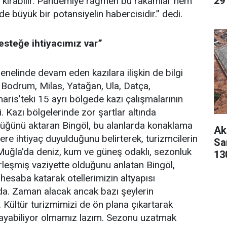
29 
 kırabilir. Pandemiye rağmen bu rakamlar hem
de büyük bir potansiyelin habercisidir.” dedi.
esteğe ihtiyacımız var”
elinde devam eden kazılara ilişkin de bilgi
Bodrum, Milas, Yatağan, Ula, Datça,
is’teki 15 ayrı bölgede kazı çalışmalarının
i. Kazı bölgelerinde zor şartlar altında
düğünü aktaran Bingöl, bu alanlarda konaklama
Ak
re ihtiyaç duyulduğunu belirterek, turizmcilerin
San
. Muğla’da deniz, kum ve güneş odaklı, sezonluk
13
erleşmiş vaziyette olduğunu anlatan Bingöl,
hesaba katarak otellerimizin altyapısı
. Zaman alacak ancak bazı şeylerin
 Kültür turizmimizi de ön plana çıkartarak
ayabiliyor olmamız lazım. Sezonu uzatmak