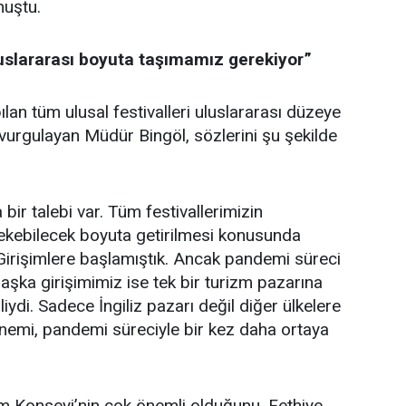
nuştu.
luslararası boyuta taşımamız gerekiyor”
lan tüm ulusal festivalleri uluslararası düzeye
 vurgulayan Müdür Bingöl, sözlerini şu şekilde
bir talebi var. Tüm festivallerimizin
 çekebilecek boyuta getirilmesi konusunda
Girişimlere başlamıştık. Ancak pandemi süreci
başka girişimimiz ise tek bir turizm pazarına
liydi. Sadece İngiliz pazarı değil diğer ülkelere
 önemi, pandemi süreciyle bir kez daha ortaya
m Konseyi’nin çok önemli olduğunu, Fethiye