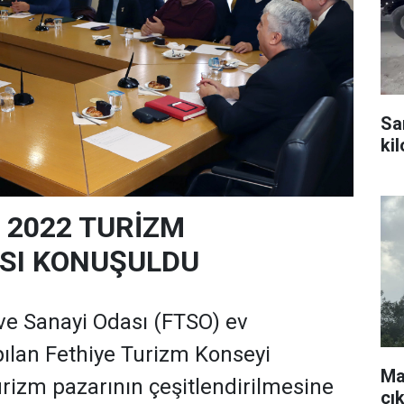
Sa
ki
E 2022 TURİZM
SI KONUŞULDU
 ve Sanayi Odası (FTSO) ev
pılan Fethiye Turizm Konseyi
Ma
urizm pazarının çeşitlendirilmesine
çı