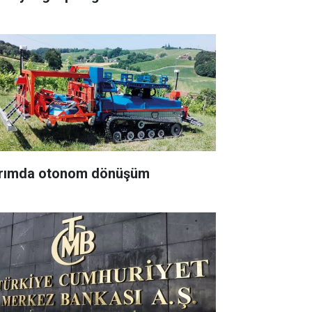
rımda otonom dönüşüm