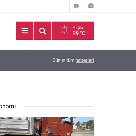
Muğla
29 °C
11:49
Muğlaspor, Sarıyer maçının hazırlıklarını sürdürü
Günün tüm
haberleri
onomi