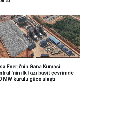
arttı
sa Enerji’nin Gana Kumasi
trali’nin ilk fazı basit çevrimde
0 MW kurulu güce ulaştı