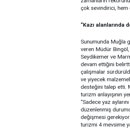
zamanların rekorunu
çok sevindirici, hem 
“Kazı alanlarında d
Sunumunda Muğla gen
veren Müdür Bingöl, 
Seydikemer ve Marmar
devam ettiğini belirtt
çalışmalar sürdürül
ve yiyecek malzemele
desteğini talep etti
turizm anlayışının y
“Sadece yaz aylarını 
düzenlenmiş durumda
değişmesi gerekiyor.
turizmi 4 mevsime y