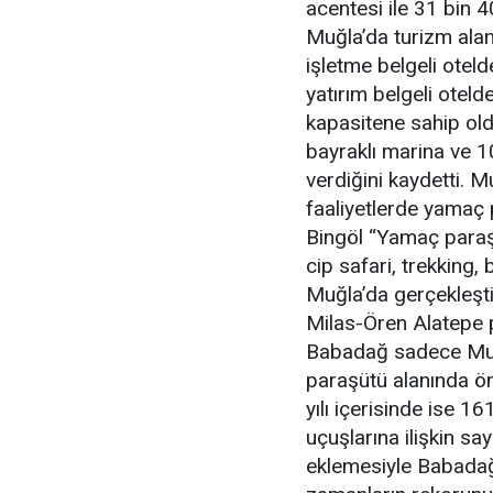
acentesi ile 31 bin 4
Muğla’da turizm alan
işletme belgeli otel
yatırım belgeli otel
kapasitene sahip ol
bayraklı marina ve 1
verdiğini kaydetti. M
faaliyetlerde yamaç 
Bingöl “Yamaç paraşü
cip safari, trekking, b
Muğla’da gerçekleşt
Milas-Ören Alatepe p
Babadağ sadece Muğ
paraşütü alanında ön
yılı içerisinde ise 1
uçuşlarına ilişkin say
eklemesiyle Babadağ