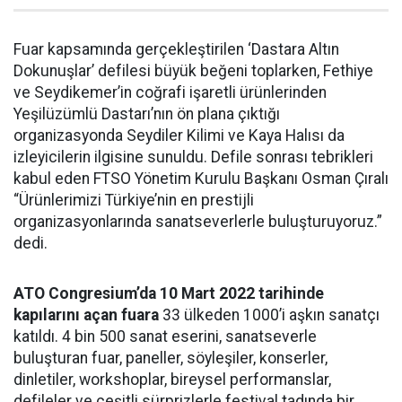
Fuar kapsamında gerçekleştirilen ‘Dastara Altın
Dokunuşlar’ defilesi büyük beğeni toplarken, Fethiye
ve Seydikemer’in coğrafi işaretli ürünlerinden
Yeşilüzümlü Dastarı’nın ön plana çıktığı
organizasyonda Seydiler Kilimi ve Kaya Halısı da
izleyicilerin ilgisine sunuldu. Defile sonrası tebrikleri
kabul eden FTSO Yönetim Kurulu Başkanı Osman Çıralı
“Ürünlerimizi Türkiye’nin en prestijli
organizasyonlarında sanatseverlerle buluşturuyoruz.”
dedi.
ATO Congresium’da 10 Mart 2022 tarihinde
kapılarını açan fuara
33 ülkeden 1000’i aşkın sanatçı
katıldı. 4 bin 500 sanat eserini, sanatseverle
buluşturan fuar, paneller, söyleşiler, konserler,
dinletiler, workshoplar, bireysel performanslar,
defileler ve çeşitli sürprizlerle festival tadında bir