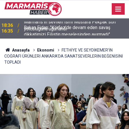
Bakan Fidan: "Körfez'de devam eden savaş
16:35
dikkatimizi Filistin meselesinden ayırmadı"
Anasayfa
Ekonomi
FETHİYE VE SEYDİKEMER’İN
COĞRAFİ ÜRÜNLERİ ANKARA’DA SANATSEVERLERİN BEĞENİSİNİ
TOPLADI