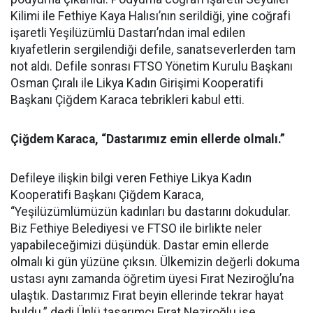
Kilimi ile Fethiye Kaya Halısı’nın serildiği, yine coğrafi
işaretli Yeşilüzümlü Dastarı’ndan imal edilen
kıyafetlerin sergilendiği defile, sanatseverlerden tam
not aldı. Defile sonrası FTSO Yönetim Kurulu Başkanı
Osman Çıralı ile Likya Kadın Girişimi Kooperatifi
Başkanı Çiğdem Karaca tebrikleri kabul etti.
Çiğdem Karaca, “Dastarımız emin ellerde olmalı.”
Defileye ilişkin bilgi veren Fethiye Likya Kadın
Kooperatifi Başkanı Çiğdem Karaca,
“Yeşilüzümlümüzün kadınları bu dastarını dokudular.
Biz Fethiye Belediyesi ve FTSO ile birlikte neler
yapabileceğimizi düşündük. Dastar emin ellerde
olmalı ki gün yüzüne çıksın. Ülkemizin değerli dokuma
ustası aynı zamanda öğretim üyesi Fırat Neziroğlu’na
ulaştık. Dastarımız Fırat beyin ellerinde tekrar hayat
buldu.” dedi.Ünlü tasarımcı Fırat Neziroğlu ise,