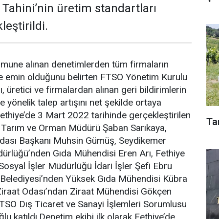
e Tahini’nin üretim standartları
eştirildi.
mune alınan denetimlerden tüm firmaların
e emin olduğunu belirten FTSO Yönetim Kurulu
 üretici ve firmalardan alınan geri bildirimlerin
e yönelik talep artışını net şekilde ortaya
thiye’de 3 Mart 2022 tarihinde gerçekleştirilen
Ta
e Tarım ve Orman Müdürü Şaban Sarıkaya,
Odası Başkanı Muhsin Gümüş, Seydikemer
rlüğü’nden Gıda Mühendisi Eren Arı, Fethiye
Sosyal İşler Müdürlüğü İdari İşler Şefi Ebru
 Belediyesi’nden Yüksek Gıda Mühendisi Kübra
iraat Odası’ndan Ziraat Mühendisi Gökçen
TSO Dış Ticaret ve Sanayi İşlemleri Sorumlusu
u katıldı.Denetim ekibi ilk olarak Fethiye’de