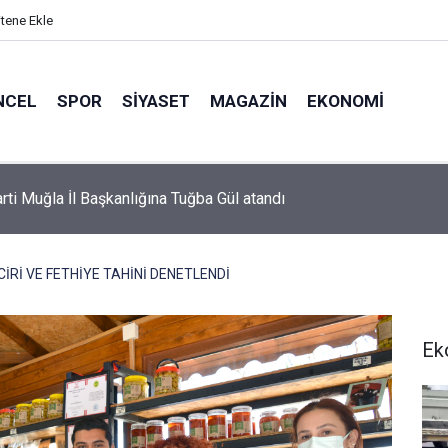
itene Ekle
NCEL
SPOR
SIYASET
MAGAZIN
EKONOMI
or’da 2026-2027 sezonu forma numaraları açıklandı
CİRİ VE FETHİYE TAHİNİ DENETLENDİ
Ek