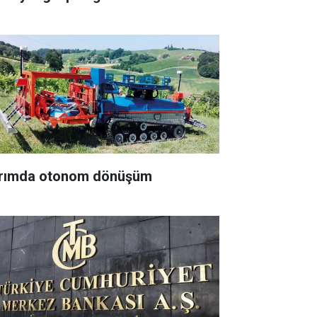
rımda otonom dönüşüm