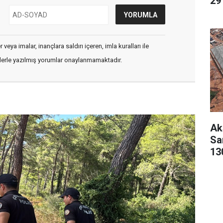
29 
veya imalar, inançlara saldırı içeren, imla kuralları ile
flerle yazılmış yorumlar onaylanmamaktadır.
Ak
San
13