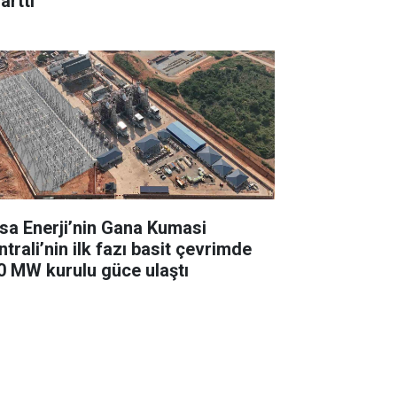
arttı
sa Enerji’nin Gana Kumasi
trali’nin ilk fazı basit çevrimde
0 MW kurulu güce ulaştı