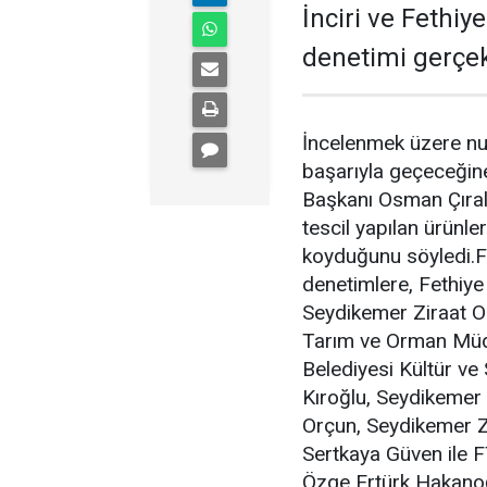
İnciri ve Fethiy
denetimi gerçekl
İncelenmek üzere nu
başarıyla geçeceğin
Başkanı Osman Çıralı,
tescil yapılan ürünler
koyduğunu söyledi.Fe
denetimlere, Fethiy
Seydikemer Ziraat 
Tarım ve Orman Müdü
Belediyesi Kültür ve 
Kıroğlu, Seydikemer
Orçun, Seydikemer Z
Sertkaya Güven ile F
Özge Ertürk Hakanoğl