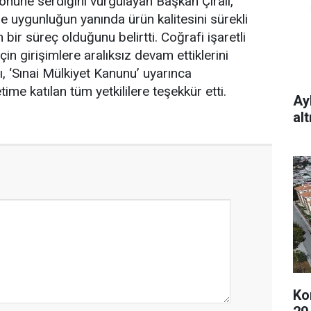
nüne serdiğini vurgulayan Başkan Çıralı,
re uygunluğun yanında ürün kalitesini sürekli
 bir süreç olduğunu belirtti. Coğrafi işaretli
için girişimlere aralıksız devam ettiklerini
ı, ‘Sınai Mülkiyet Kanunu’ uyarınca
time katılan tüm yetkililere teşekkür etti.
Ay
al
Ko