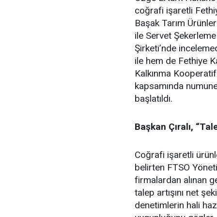
coğrafi işaretli Feth
Başak Tarım Ürünleri
ile Servet Şekerlem
Şirketi’nde inceleme
ile hem de Fethiye K
Kalkınma Kooperatifi
kapsamında numuneler
başlatıldı.
Başkan Çıralı, “Tal
Coğrafi işaretli ürünl
belirten FTSO Yöneti
firmalardan alınan ger
talep artışını net şe
denetimlerin hali haz