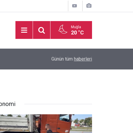
Muğla
20 °C
16:50
İşitme Engelliler Genç Kız Futsal Milli Takımı, Bi
Günün tüm
haberleri
onomi