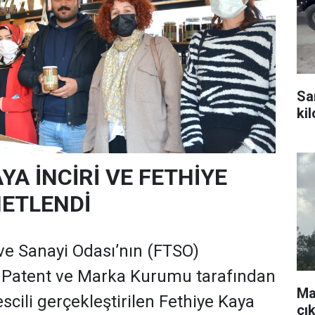
Sa
ki
YA İNCİRİ VE FETHİYE
NETLENDİ
 ve Sanayi Odası’nın (FTSO)
k Patent ve Marka Kurumu tarafından
Ma
tescili gerçekleştirilen Fethiye Kaya
çı