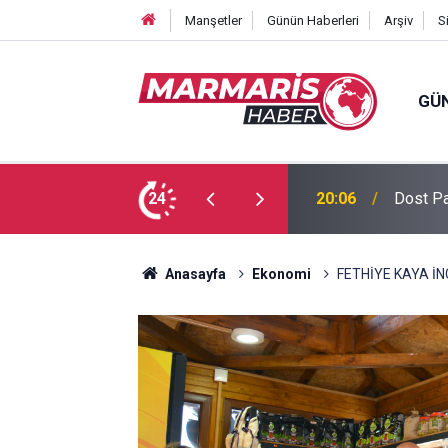
Manşetler
Günün Haberleri
Arşiv
S
GÜ
 Tuğba Gül atandı
24
16:51
Bursasp
Anasayfa
Ekonomi
FETHİYE KAYA İN