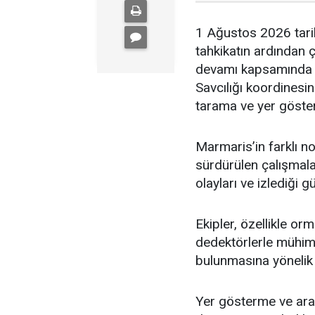
1 Ağustos 2026 tari
tahkikatın ardından 
devamı kapsamında 
Savcılığı koordinesi
tarama ve yer gösterm
Marmaris’in farklı no
sürdürülen çalışmal
olayları ve izlediği 
Ekipler, özellikle or
dedektörlerle mühimma
bulunmasına yönelik 
Yer gösterme ve aram