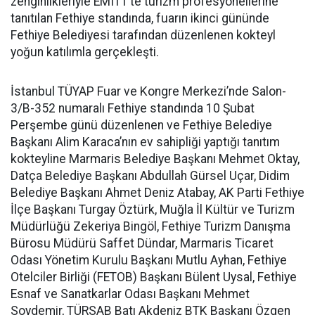
zenginlikleriyle EMITT’te turizm profesyonellerine
tanıtılan Fethiye standında, fuarın ikinci gününde
Fethiye Belediyesi tarafından düzenlenen kokteyl
yoğun katılımla gerçekleşti.
İstanbul TÜYAP Fuar ve Kongre Merkezi’nde Salon-
3/B-352 numaralı Fethiye standında 10 Şubat
Perşembe günü düzenlenen ve Fethiye Belediye
Başkanı Alim Karaca’nın ev sahipliği yaptığı tanıtım
kokteyline Marmaris Belediye Başkanı Mehmet Oktay,
Datça Belediye Başkanı Abdullah Gürsel Uçar, Didim
Belediye Başkanı Ahmet Deniz Atabay, AK Parti Fethiye
İlçe Başkanı Turgay Öztürk, Muğla İl Kültür ve Turizm
Müdürlüğü Zekeriya Bingöl, Fethiye Turizm Danışma
Bürosu Müdürü Saffet Dündar, Marmaris Ticaret
Odası Yönetim Kurulu Başkanı Mutlu Ayhan, Fethiye
Otelciler Birliği (FETOB) Başkanı Bülent Uysal, Fethiye
Esnaf ve Sanatkarlar Odası Başkanı Mehmet
Soydemir, TÜRSAB Batı Akdeniz BTK Başkanı Özgen