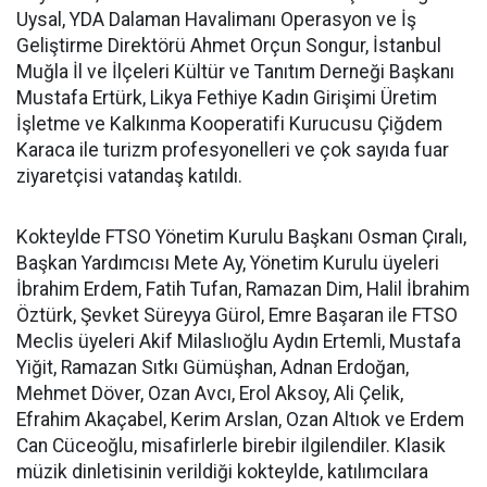
Uysal, YDA Dalaman Havalimanı Operasyon ve İş
Geliştirme Direktörü Ahmet Orçun Songur, İstanbul
Muğla İl ve İlçeleri Kültür ve Tanıtım Derneği Başkanı
Mustafa Ertürk, Likya Fethiye Kadın Girişimi Üretim
İşletme ve Kalkınma Kooperatifi Kurucusu Çiğdem
Karaca ile turizm profesyonelleri ve çok sayıda fuar
ziyaretçisi vatandaş katıldı.
Kokteylde FTSO Yönetim Kurulu Başkanı Osman Çıralı,
Başkan Yardımcısı Mete Ay, Yönetim Kurulu üyeleri
İbrahim Erdem, Fatih Tufan, Ramazan Dim, Halil İbrahim
Öztürk, Şevket Süreyya Gürol, Emre Başaran ile FTSO
Meclis üyeleri Akif Milaslıoğlu Aydın Ertemli, Mustafa
Yiğit, Ramazan Sıtkı Gümüşhan, Adnan Erdoğan,
Mehmet Döver, Ozan Avcı, Erol Aksoy, Ali Çelik,
Efrahim Akaçabel, Kerim Arslan, Ozan Altıok ve Erdem
Can Cüceoğlu, misafirlerle birebir ilgilendiler. Klasik
müzik dinletisinin verildiği kokteylde, katılımcılara