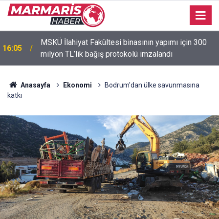
15:53
Murat Dalkılıç hem sahnede hem formda
Anasayfa
Ekonomi
Bodrum'dan ülke savunmasına
katkı