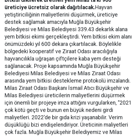
bitkisi dikilerek üretilen yem Milas’ta ki 900
üreticiye ücretsiz olarak dağıtılacak.
Hayvan
yetiştiriciliğinin maliyetlerini düşürmek, üreticiye
destek sağlamak amacıyla Muğla Büyükşehir
Belediyesi ve Milas Belediyesi 339.43 dekarlık alana
yem bitkisi ekimi gerçekleştirdi. Yem bitkisi ekim alanı
önümüzdeki yıl 600 dekara çıkartılacak. Böylelikle
bölgedeki kooperatif ve Ziraat Odası aracılığıyla
hayvancılıkla uğraşan çiftçilere kaba yem desteği
sağlanacak. Proje kapsamında Muğla Büyükşehir
Belediyesi Milas Belediyesi ve Milas Ziraat Odası
arasında yem bitkisi destekleme protokolü imzalandı.
Milas Ziraat Odası Başkanı İsmail Atıcı Büyükşehir ve
Milas Belediyesi üreticilerin maliyetlerini düşürmek
için önemli bir projeye imza attığını vurgularken, “2021
çok kötü geçti ve bunun en büyük nedeni girdi
maliyetleri. 2022'de bir gıda krizi yaşanabilir. Verim
düşüklüğü bizi endişelendiriyor. Üreticinin maliyetleri
çok fazla. Muğla Büyükşehir Belediyemiz ve Milas