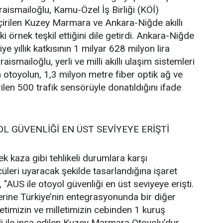
raismailoğlu, Kamu-Özel İş Birliği (KÖİ)
çirilen Kuzey Marmara ve Ankara-Niğde akıllı
ki örnek teşkil ettiğini dile getirdi. Ankara-Niğde
 yıllık katkısının 1 milyar 628 milyon lira
ismailoğlu, yerli ve milli akıllı ulaşım sistemleri
n otoyolun, 1,3 milyon metre fiber optik ağ ve
ilen 500 trafik sensörüyle donatıldığını ifade
L GÜVENLİĞİ EN ÜST SEVİYEYE ERİŞTİ
k kaza gibi tehlikeli durumlara karşı
üleri uyaracak şekilde tasarlandığına işaret
"AUS ile otoyol güvenliği en üst seviyeye erişti.
lerine Türkiye’nin entegrasyonunda bir diğer
letimizin ve milletimizin cebinden 1 kuruş
 ile inşa edilen Kuzey Marmara Otoyolu’dur.