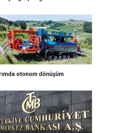
rımda otonom dönüşüm