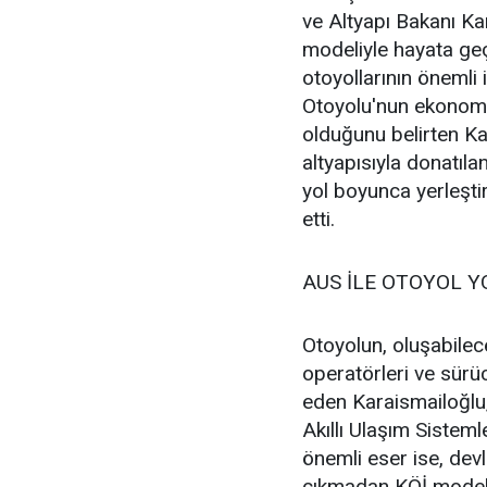
ve Altyapı Bakanı Ka
modeliyle hayata ge
otoyollarının önemli i
Otoyolu'nun ekonomiye
olduğunu belirten Kara
altyapısıyla donatıla
yol boyunca yerleştir
etti.
AUS İLE OTOYOL YO
Otoyolun, oluşabilece
operatörleri ve sürüc
eden Karaismailoğlu, 
Akıllı Ulaşım Sistem
önemli eser ise, dev
çıkmadan KÖİ modeli