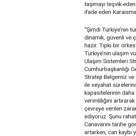
taşımayı teşvik eden
ifade eden Karaismai
“Şimdi Türkiye’nin tü
dinamik, güvenli ve 
hazır. Tıpkı bir orke
Türkiye’nin ulaşım vi
Ulaşım Sistemleri Str
Cumhurbaşkanlığı Gen
Strateji Belgemiz ve 
ile seyahat sürelerini
kapasitelerinin daha 
verimliliğini artırar
çevreye verilen zara
ediyoruz. Şunu rahatl
Canavarını tarihe gö
artarken, can kaybı 