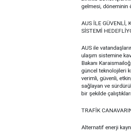
gelmesi, döneminin ö
AUS İLE GÜVENLİ,
SİSTEMİ HEDEFLİ
AUS ile vatandaşların
ulaşım sistemine kav
Bakanı Karaismailoğ
güncel teknolojileri 
verimli, güvenli, etki
sağlayan ve sürdürüle
bir şekilde çalıştıklar
TRAFİK CANAVARI
Alternatif enerji kayn