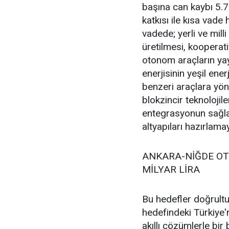
başına can kaybı 5.72
katkısı ile kısa vade
vadede; yerli ve mill
üretilmesi, kooperat
otonom araçların yayg
enerjisinin yeşil ene
benzeri araçlara yön
blokzincir teknolojil
entegrasyonun sağlan
altyapıları hazırlam
ANKARA-NİĞDE OTO
MİLYAR LİRA
Bu hedefler doğrultu
hedefindeki Türkiye'
akıllı çözümlerle bir