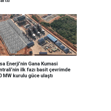
arttı
sa Enerji’nin Gana Kumasi
trali’nin ilk fazı basit çevrimde
0 MW kurulu güce ulaştı