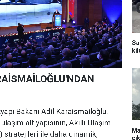
Sa
ki
AİSMAİLOĞLU'NDAN
tyapı Bakanı Adil Karaismailoğlu,
ulaşım alt yapısının, Akıllı Ulaşım
Ma
 stratejileri ile daha dinamik,
çı