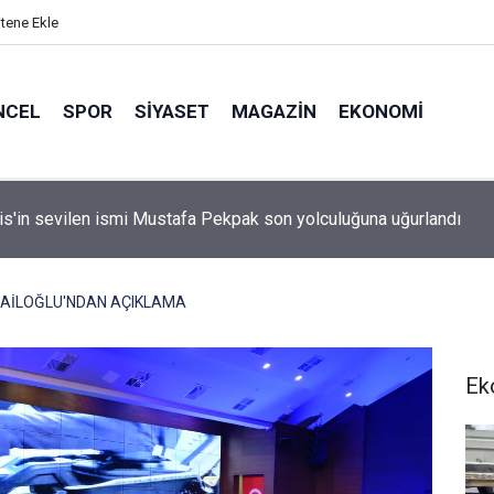
itene Ekle
NCEL
SPOR
SIYASET
MAGAZIN
EKONOMI
idan: "Körfez'de devam eden savaş dikkatimizi Filistin meseles
ı"
AİLOĞLU'NDAN AÇIKLAMA
Ek