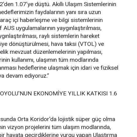
’den 1.07’ye düştü. Akıllı Ulaşım Sistemlerinin
 hedeflerimizin faydalarının yanı sıra uzun
i araç içi haberleşme ve bilgi sistemlerinin
if AUS uygulamalarının yaygınlaştırılması,
ınlaştırılması, raylı sistemlerin hareket
rjiye dönüştürülmesi, hava taksi (VTOL) ve
elik mevzuat düzenlemelerinin yapılması,
erinin kullanımı, ulaşımın tüm modlarında
ması hedeflerine ulaşmak için idari ve fiziksel
aya devam ediyoruz.”
YOLU'NUN EKONOMİYE YILLIK KATKISI 1.6
sunda Orta Koridor'da lojistik süper güç olma
nin vizyon projelerini tüm ulaşım modlarında,
 bir hayata geçirdiklerine vurgu yapan Ulaştırma