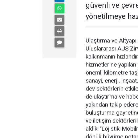
güvenli ve çevre
yönetilmeye haz
Ulaştırma ve Altyap
Uluslararası AUS Zir
kalkınmanın hızlandı
hizmetlerine yapılan 
önemli kilometre taşla
sanayi, enerji, inşaa
dev sektörlerin etkil
de ulaştırma ve habe
yakından takip ederek
buluşturma gayretind
ve iletişim sektörleri
aldık. ‘Lojistik-Mobil
dönük büyüme potansi