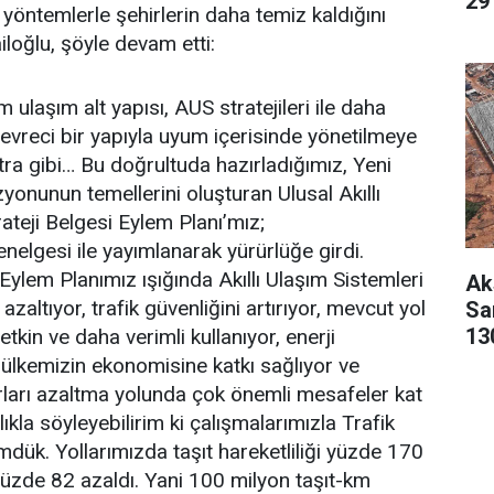
29 
 yöntemlerle şehirlerin daha temiz kaldığını
loğlu, şöyle devam etti:
m ulaşım alt yapısı, AUS stratejileri ile daha
çevreci bir yapıyla uyum içerisinde yönetilmeye
stra gibi… Bu doğrultuda hazırladığımız, Yeni
zyonunun temellerini oluşturan Ulusal Akıllı
ateji Belgesi Eylem Planı’mız;
elgesi ile yayımlanarak yürürlüğe girdi.
Eylem Planımız ışığında Akıllı Ulaşım Sistemleri
Ak
 azaltıyor, trafik güvenliğini artırıyor, mevcut yol
San
13
etkin ve daha verimli kullanıyor, enerji
ak ülkemizin ekonomisine katkı sağlıyor ve
rları azaltma yolunda çok önemli mesafeler kat
ıkla söyleyebilirim ki çalışmalarımızla Trafik
mdük. Yollarımızda taşıt hareketliliği yüzde 170
yüzde 82 azaldı. Yani 100 milyon taşıt-km