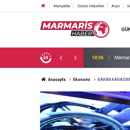
Manşetler
Günün Haberleri
Arşiv
S
GÜ
Bakan F
fa Pekpak son yolculuğuna uğurlandı
24
16:35
ayırmad
Anasayfa
Ekonomi
BAKAN KARAİSM