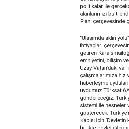
politikalar ile gerçek
alanlarımızı bu trend
Planı çerçevesinde gel
"Ulaşımda aklın yolu
ihtiyaçları çerçevesi
getiren Karaismailoğ
emniyetini, bilişim ve 
Uzay Vatan’daki varl
çalışmalarımıza hız 
haberleşme uydularım
uydumuz Türksat 6A’y
göndereceğiz. Türkiye
sistemi ile nesneler v
gösterecek. Türkiye’
Kapısı için ‘Devletin
birlikte devlet işleri