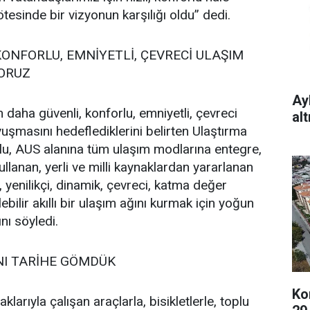
tesinde bir vizyonun karşılığı oldu” dedi.
 KONFORLU, EMNİYETLİ, ÇEVRECİ ULAŞIM
YORUZ
Ay
 daha güvenli, konforlu, emniyetli, çevreci
al
uşmasını hedeflediklerini belirten Ulaştırma
lu, AUS alanına tüm ulaşım modlarına entegre,
kullanan, yerli ve milli kaynaklardan yararlanan
n, yenilikçi, dinamik, çevreci, katma değer
bilir akıllı bir ulaşım ağını kurmak için yoğun
ını söyledi.
NI TARİHE GÖMDÜK
Ko
aklarıyla çalışan araçlarla, bisikletlerle, toplu