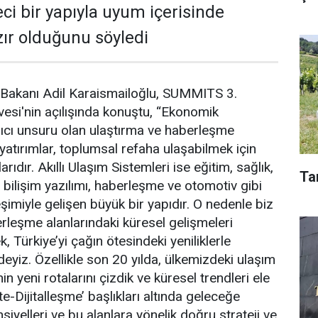
ci bir yapıyla uyum içerisinde
ır olduğunu söyledi
ı Bakanı Adil Karaismailoğlu, SUMMITS 3.
vesi'nin açılışında konuştu, “Ekonomik
rıcı unsuru olan ulaştırma ve haberleşme
yatırımlar, toplumsal refaha ulaşabilmek için
rıdır. Akıllı Ulaşım Sistemleri ise eğitim, sağlık,
Ta
t, bilişim yazılımı, haberleşme ve otomotiv gibi
eşimiyle gelişen büyük bir yapıdır. O nedenle biz
rleşme alanlarındaki küresel gelişmeleri
, Türkiye’yi çağın ötesindeki yeniliklerle
eyiz. Özellikle son 20 yılda, ülkemizdeki ulaşım
nin yeni rotalarını çizdik ve küresel trendleri ele
ite-Dijitalleşme’ başlıkları altında geleceğe
yelleri ve bu alanlara yönelik doğru strateji ve