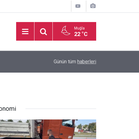
Muğla
22 °C
inden
16:32
Basketbol Süper Ligi’nde yeni sezonun fikstür k
Günün tüm
haberleri
onomi