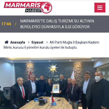
MARMARİS'TE DALIŞ TURİZMİ SU ALTININ
17:44
BÜYÜLEYİCİ DÜNYASIYLA İLGİ GÖRÜYOR
Akyaka’da engelli vatandaş plaja girebilmek için
17:40
emeklemek zorunda kaldı
Anasayfa
Siyaset
AK Parti Muğla İl Başkanı Kadem
Mete, kurucu il yönetim kurulu üyeleri ile buluştu.