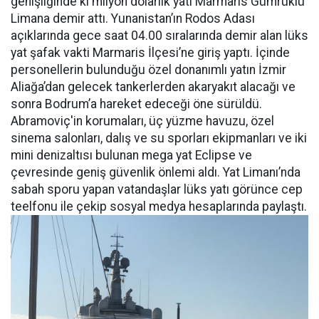
genişliğinde ki milyon dolarlık yatı Marmaris Gümrüklü
Limana demir attı. Yunanistan’ın Rodos Adası
açıklarında gece saat 04.00 sıralarında demir alan lüks
yat şafak vakti Marmaris İlçesi’ne giriş yaptı. İçinde
personellerin bulunduğu özel donanımlı yatın İzmir
Aliağa’dan gelecek tankerlerden akaryakıt alacağı ve
sonra Bodrum’a hareket edeceği öne sürüldü.
Abramoviç'in korumaları, üç yüzme havuzu, özel
sinema salonları, dalış ve su sporları ekipmanları ve iki
mini denizaltısı bulunan mega yat Eclipse ve
çevresinde geniş güvenlik önlemi aldı. Yat Limanı’nda
sabah sporu yapan vatandaşlar lüks yatı görünce cep
teelfonu ile çekip sosyal medya hesaplarında paylaştı.