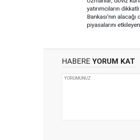
Uzmanlar, döviz kur
yatırımcıların dikkatl
Bankası'nın alacağı o
piyasalarını etkileye
HABERE
YORUM KAT