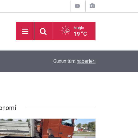
Muğla
19 °C
16:50
İşitme Engelliler Genç Kız Futsal Milli Takımı, Bi
Günün tüm
haberleri
onomi