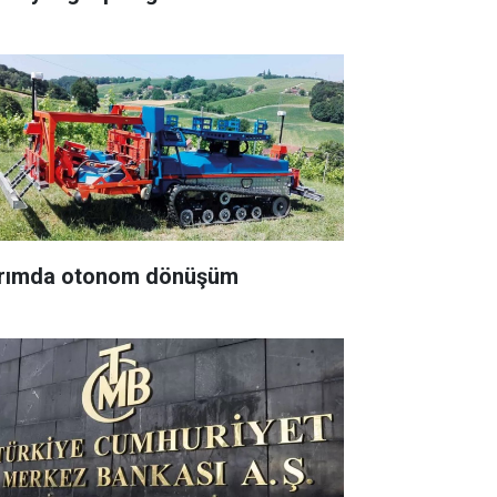
rımda otonom dönüşüm