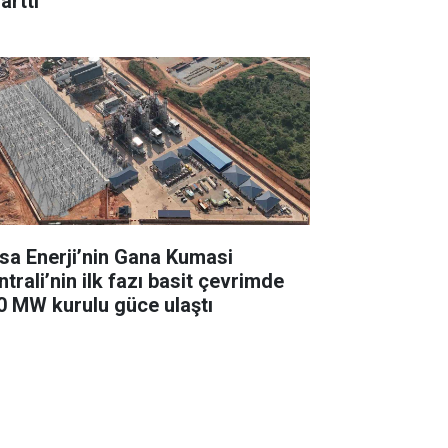
arttı
sa Enerji’nin Gana Kumasi
trali’nin ilk fazı basit çevrimde
0 MW kurulu güce ulaştı