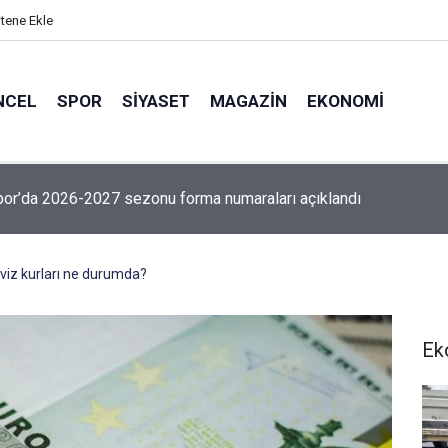
itene Ekle
NCEL
SPOR
SIYASET
MAGAZIN
EKONOMI
or’da 2026-2027 sezonu forma numaraları açıklandı
viz kurları ne durumda?
Ek