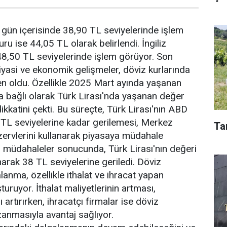
gün içerisinde 38,90 TL seviyelerinde işlem
u ise 44,05 TL olarak belirlendi. İngiliz
 48,50 TL seviyelerinde işlem görüyor. Son
asi ve ekonomik gelişmeler, döviz kurlarında
n oldu. Özellikle 2025 Mart ayında yaşanan
na bağlı olarak Türk Lirası'nda yaşanan değer
dikkatini çekti. Bu süreçte, Türk Lirası'nın ABD
 TL seviyelerine kadar gerilemesi, Merkez
Ta
zervlerini kullanarak piyasaya müdahale
u müdahaleler sonucunda, Türk Lirası'nın değeri
narak 38 TL seviyelerine geriledi. Döviz
lanma, özellikle ithalat ve ihracat yapan
şturuyor. İthalat maliyetlerinin artması,
 artırırken, ihracatçı firmalar ise döviz
zanmasıyla avantaj sağlıyor.