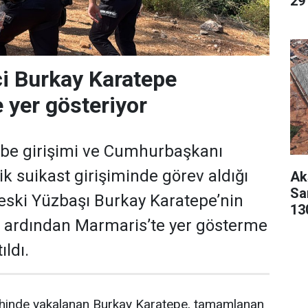
29 
i Burkay Karatepe
 yer gösteriyor
e girişimi ve Cumhurbaşkanı
k suikast girişiminde görev aldığı
Ak
San
ç eski Yüzbaşı Burkay Karatepe’nin
13
 ardından Marmaris’te yer gösterme
ıldı.
hinde yakalanan Burkay Karatepe, tamamlanan