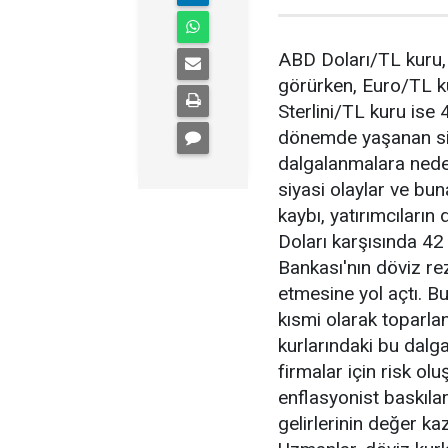
ABD Doları/TL kuru, 
görürken, Euro/TL kur
Sterlini/TL kuru ise
dönemde yaşanan siy
dalgalanmalara nede
siyasi olaylar ve bu
kaybı, yatırımcıların 
Doları karşısında 42
Bankası'nın döviz re
etmesine yol açtı. B
kısmi olarak toparla
kurlarındaki bu dalga
firmalar için risk olu
enflasyonist baskıları
gelirlerinin değer ka