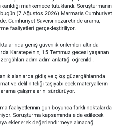
çıkarıldığı mahkemece tutuklandı. Soruşturmanın
bugün (7 Ağustos 2026) Marmaris Cumhuriyet
nde, Cumhuriyet Savcısı nezaretinde arama,
e faaliyetleri gerçekleştiriliyor.
ktalarında geniş güvenlik önlemleri altında
arda Karatepe’nin, 15 Temmuz gecesi yaşanan
güzergâhları adım adım anlattığı öğrenildi.
manlık alanlarda gidiş ve çıkış güzergâhlarında
t ve delil niteliği taşıyabilecek materyallerin
arama çalışmalarını sürdürüyor.
a faaliyetlerinin gün boyunca farklı noktalarda
iyor. Soruşturma kapsamında elde edilecek
aya eklenerek değerlendirmeye alınacağı