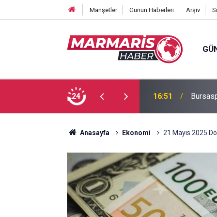
Manşetler
Günün Haberleri
Arşiv
S
GÜ
 Tuğba Gül atandı
24
16:51
Bursasp
Anasayfa
Ekonomi
21 Mayıs 2025 Dö