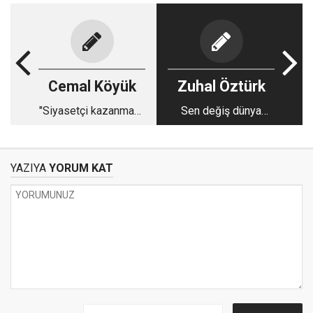
Cemal Köyük
Zuhal Öztürk
"Siyasetçi kazanmayı,
Sen değiş dünya
vatandaş sandığı
değişsin...
bekliyor."
YAZIYA
YORUM KAT