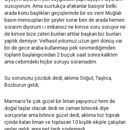
susuyorum. Ama sustukça afakanlar basıyor belki
arada konu başlıkları geçişlerinde bir es verir Muğlalı
basın mensupları bir şeyler sorar ben de arada hemen
sorarım diyorum ı ı imkansız ne kimse soru soruyor ne
de kimse bize zaten bunları attılar başkan biz bunları
yaptık demiyor. Velhasıl yolumuz uzun geri dönüş var
bir de gece araba kullanmayı pek sevmediğimden
toplantı başlangıcından 2 buçuk saat sonra kalktım
ama cebimdeki hiçbir soruyu soramadım.
Su sorununu çözdük dedi, aklıma Söğüt, Taşlıca,
Bozburun geldi,
Marmaris’te çok güzel bir liman yapıyoruz hem de
doğal taşlar olacak dedi ne zaman bitecek diye
soruyorlar ama bitince güzel dedi, aklıma toz toprak
içinde kalan liman ve toplasan 10 kişilik ekiple çalışılan
yerler geldi, ama net tarih söylemedi.