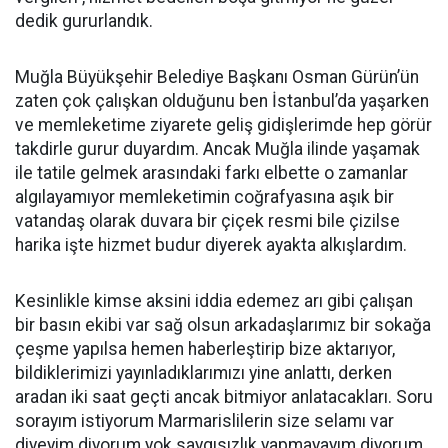
dedik gururlandık.
Muğla Büyükşehir Belediye Başkanı Osman Gürün’ün
zaten çok çalışkan olduğunu ben İstanbul’da yaşarken
ve memleketime ziyarete geliş gidişlerimde hep görür
takdirle gurur duyardım. Ancak Muğla ilinde yaşamak
ile tatile gelmek arasındaki farkı elbette o zamanlar
algılayamıyor memleketimin coğrafyasına aşık bir
vatandaş olarak duvara bir çiçek resmi bile çizilse
harika işte hizmet budur diyerek ayakta alkışlardım.
Kesinlikle kimse aksini iddia edemez arı gibi çalışan
bir basın ekibi var sağ olsun arkadaşlarımız bir sokağa
çeşme yapılsa hemen haberleştirip bize aktarıyor,
bildiklerimizi yayınladıklarımızı yine anlattı, derken
aradan iki saat geçti ancak bitmiyor anlatacakları. Soru
sorayım istiyorum Marmarislilerin size selamı var
diyeyim diyorum yok saygısızlık yapmayayım diyorum