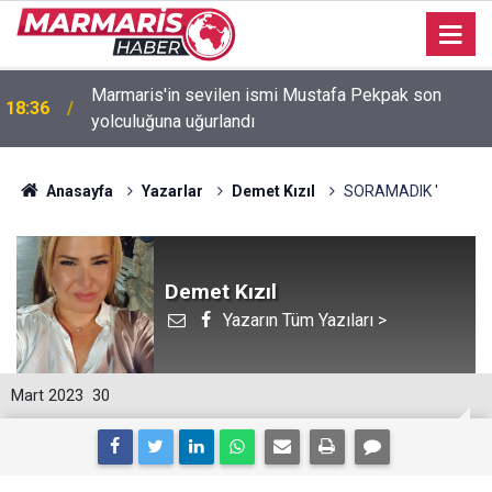
Bakan Fidan: "Körfez'de devam eden savaş
16:35
dikkatimizi Filistin meselesinden ayırmadı"
Anasayfa
Yazarlar
Demet Kızıl
SORAMADIK '
Demet Kızıl
Yazarın Tüm Yazıları >
Mart 2023
30