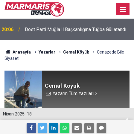
20:06
Dost Parti Muğla İl Başkanlığına Tuğba Gül atandı
Bursaspor’da 2026-2027 sezonu forma numaraları
16:51
açıklandı
Anasayfa
Yazarlar
Cemal Köyük
Cenazede Bile
Siyaset!
Cemal Köyük
Yazarın Tüm Yazıları >
Nisan 2025
18