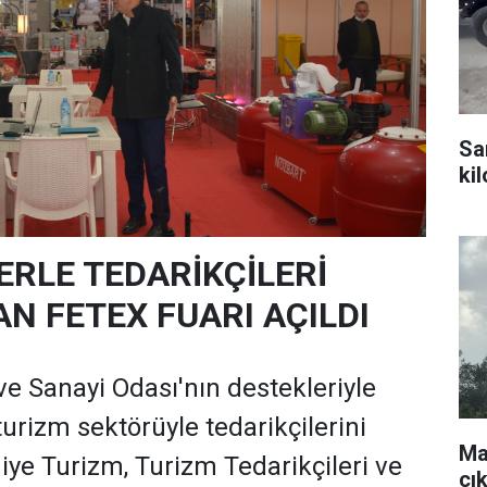
Sa
ki
ERLE TEDARİKÇİLERİ
N FETEX FUARI AÇILDI
ve Sanayi Odası'nın destekleriyle
urizm sektörüyle tedarikçilerini
Ma
iye Turizm, Turizm Tedarikçileri ve
çı