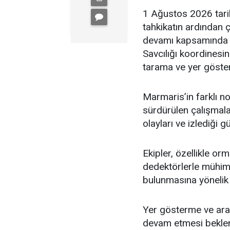
1 Ağustos 2026 tari
tahkikatın ardından 
devamı kapsamında 
Savcılığı koordinesi
tarama ve yer gösterm
Marmaris’in farklı no
sürdürülen çalışmal
olayları ve izlediği 
Ekipler, özellikle or
dedektörlerle mühimma
bulunmasına yönelik 
Yer gösterme ve aram
devam etmesi beklen