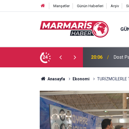
Manşetler
Günün Haberleri
Arşiv
S
GÜ
 Tuğba Gül atandı
24
16:51
Bursasp
Anasayfa
Ekonomi
TURİZMCİLERLE 