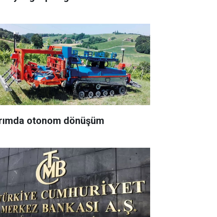
rımda otonom dönüşüm