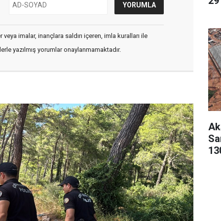
29 
veya imalar, inançlara saldırı içeren, imla kuralları ile
flerle yazılmış yorumlar onaylanmamaktadır.
Ak
San
13