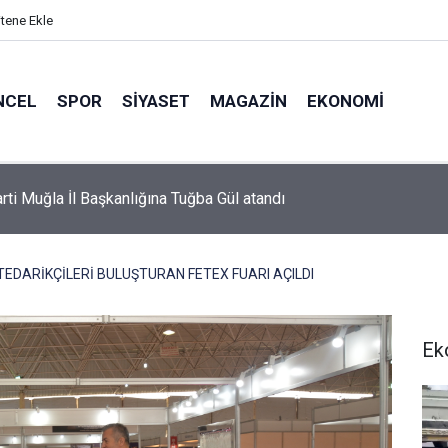
itene Ekle
NCEL
SPOR
SIYASET
MAGAZIN
EKONOMI
or’da 2026-2027 sezonu forma numaraları açıklandı
TEDARİKÇİLERİ BULUŞTURAN FETEX FUARI AÇILDI
Ek