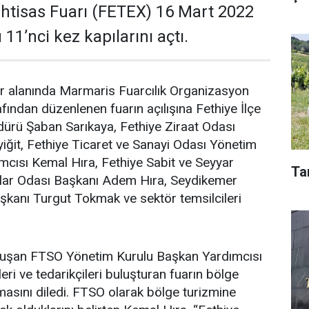
İhtisas Fuarı (FETEX) 16 Mart 2022
1’nci kez kapılarını açtı.
 alanında Marmaris Fuarcılık Organizasyon
fından düzenlenen fuarın açılışına Fethiye İlçe
rü Şaban Sarıkaya, Fethiye Ziraat Odası
ğit, Fethiye Ticaret ve Sanayi Odası Yönetim
cısı Kemal Hıra, Fethiye Sabit ve Seyyar
Ta
lar Odası Başkanı Adem Hıra, Seydikemer
Başkanı Turgut Tokmak ve sektör temsilcileri
onuşan FTSO Yönetim Kurulu Başkan Yardımcısı
eri ve tedarikçileri buluşturan fuarın bölge
olmasını diledi. FTSO olarak bölge turizmine