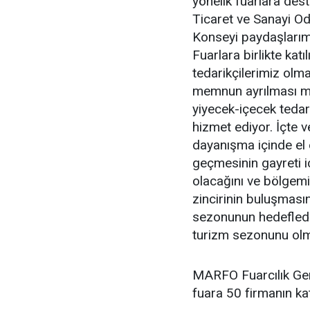
yönelik fuarlara dest
Ticaret ve Sanayi Od
Konseyi paydaşlarımız
Fuarlara birlikte kat
tedarikçilerimiz olm
memnun ayrılması mü
yiyecek-içecek tedar
hizmet ediyor. İçte
dayanışma içinde el 
geçmesinin gayreti i
olacağını ve bölgemi
zincirinin buluşması
sezonunun hedeflediğ
turizm sezonunu olma
MARFO Fuarcılık Ge
fuara 50 firmanın kat