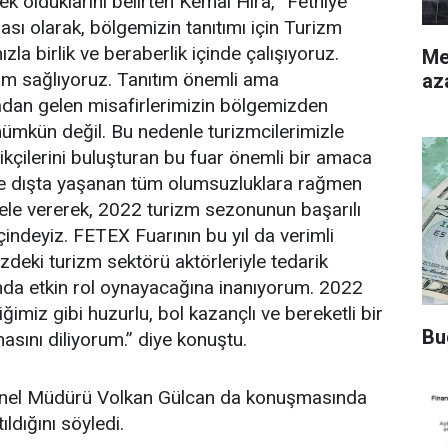
ek olduklarını belirten Kemal Hıra, “Fethiye
ası olarak, bölgemizin tanıtımı için Turizm
la birlik ve beraberlik içinde çalışıyoruz.
Merke
ılım sağlıyoruz. Tanıtım önemli ama
az
adan gelen misafirlerimizin bölgemizden
mkün değil. Bu nedenle turizmcilerimizle
ikçilerini buluşturan bu fuar önemli bir amaca
 ve dışta yaşanan tüm olumsuzluklara rağmen
ele vererek, 2022 turizm sezonunun başarılı
çindeyiz. FETEX Fuarının bu yıl da verimli
zdeki turizm sektörü aktörleriyle tedarik
nda etkin rol oynayacağına inanıyorum. 2022
imiz gibi huzurlu, bol kazançlı ve bereketli bir
Bu
sını diliyorum.” diye konuştu.
nel Müdürü Volkan Gülcan da konuşmasında
ıldığını söyledi.