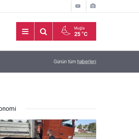
Muğla
25 °C
16:50
İşitme Engelliler Genç Kız Futsal Milli Takımı, Bi
Günün tüm
haberleri
onomi