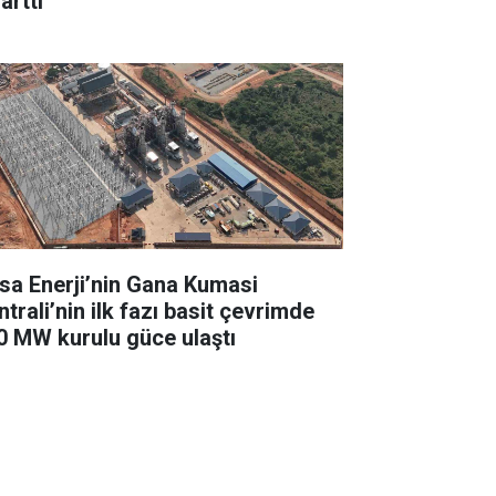
arttı
sa Enerji’nin Gana Kumasi
trali’nin ilk fazı basit çevrimde
0 MW kurulu güce ulaştı