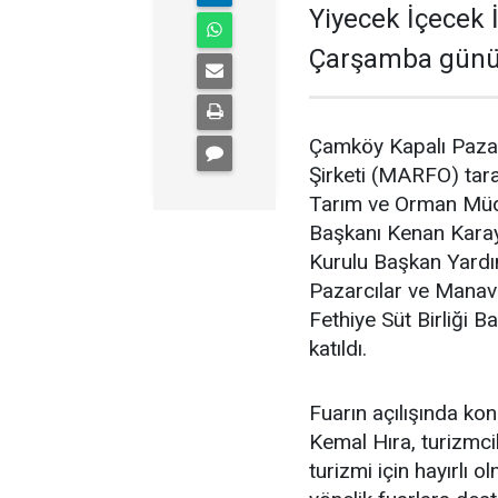
Yiyecek İçecek 
Çarşamba günü 1
Çamköy Kapalı Pazar
Şirketi (MARFO) tara
Tarım ve Orman Müdü
Başkanı Kenan Karayi
Kurulu Başkan Yardım
Pazarcılar ve Manav
Fethiye Süt Birliği 
katıldı.
Fuarın açılışında k
Kemal Hıra, turizmcil
turizmi için hayırlı 