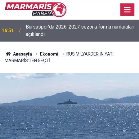
İşitme Engelliler Genç Kız Futsal Milli Takımı,
16:50
Bilecik’te kampa girdi
Anasayfa
Ekonomi
RUS MİLYARDER’İN YATI
MARMARİS’TEN GEÇTİ