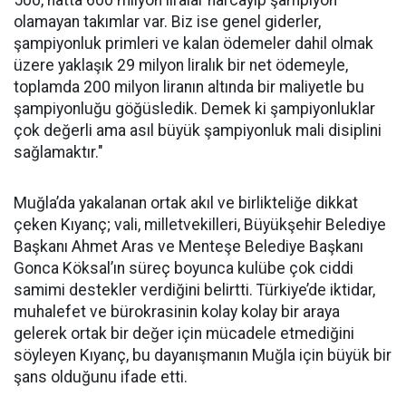
500, hatta 600 milyon liralar harcayıp şampiyon
olamayan takımlar var. Biz ise genel giderler,
şampiyonluk primleri ve kalan ödemeler dahil olmak
üzere yaklaşık 29 milyon liralık bir net ödemeyle,
toplamda 200 milyon liranın altında bir maliyetle bu
şampiyonluğu göğüsledik. Demek ki şampiyonluklar
çok değerli ama asıl büyük şampiyonluk mali disiplini
sağlamaktır."
Muğla’da yakalanan ortak akıl ve birlikteliğe dikkat
çeken Kıyanç; vali, milletvekilleri, Büyükşehir Belediye
Başkanı Ahmet Aras ve Menteşe Belediye Başkanı
Gonca Köksal’ın süreç boyunca kulübe çok ciddi
samimi destekler verdiğini belirtti. Türkiye’de iktidar,
muhalefet ve bürokrasinin kolay kolay bir araya
gelerek ortak bir değer için mücadele etmediğini
söyleyen Kıyanç, bu dayanışmanın Muğla için büyük bir
şans olduğunu ifade etti.