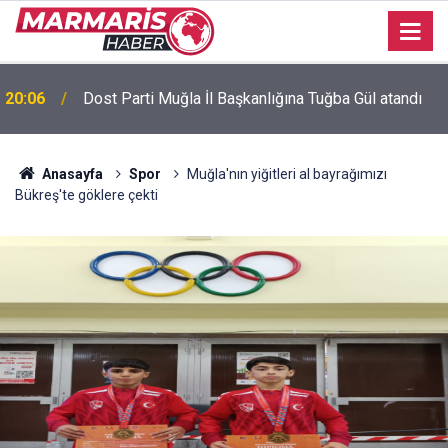
Bursaspor’da 2026-2027 sezonu forma numaraları
16:51
açıklandı
Anasayfa
Spor
Muğla'nın yiğitleri al bayrağımızı
Bükreş'te göklere çekti