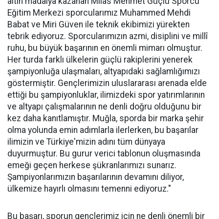
altın madalya kazanan Milas Mehmet Güçlü Sporcu
Eğitim Merkezi sporcularımız Muhammed Mehdi
Babat ve Miri Güven ile teknik ekibimizi yürekten
tebrik ediyoruz. Sporcularımızın azmi, disiplini ve millî
ruhu, bu büyük başarının en önemli mimarı olmuştur.
Her turda farklı ülkelerin güçlü rakiplerini yenerek
şampiyonluğa ulaşmaları, altyapıdaki sağlamlığımızı
göstermiştir. Gençlerimizin uluslararası arenada elde
ettiği bu şampiyonluklar, ilimizdeki spor yatırımlarının
ve altyapı çalışmalarının ne denli doğru olduğunu bir
kez daha kanıtlamıştır. Muğla, sporda bir marka şehir
olma yolunda emin adımlarla ilerlerken, bu başarılar
ilimizin ve Türkiye'mizin adını tüm dünyaya
duyurmuştur. Bu gurur verici tablonun oluşmasında
emeği geçen herkese şükranlarımızı sunarız.
Şampiyonlarımızın başarılarının devamını diliyor,
ülkemize hayırlı olmasını temenni ediyoruz."
Bu başarı, sporun gençlerimiz için ne denli önemli bir