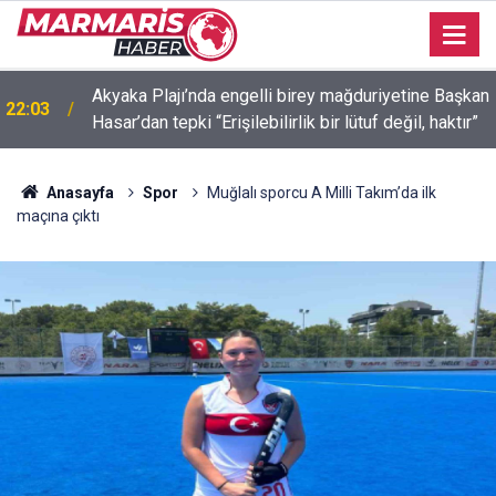
Akyaka Plajı’nda engelli birey mağduriyetine Başkan
22:03
Hasar’dan tepki “Erişilebilirlik bir lütuf değil, haktır”
İçmeler’de denize kanalizasyon aktı “Yeşilimiz gitti,
21:58
mavimiz gitmesin! ”
Anasayfa
Spor
Muğlalı sporcu A Milli Takım’da ilk
maçına çıktı