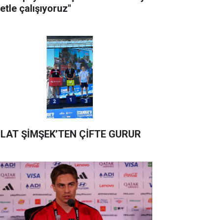
etle çalışıyoruz"
LAT ŞİMŞEK’TEN ÇİFTE GURUR