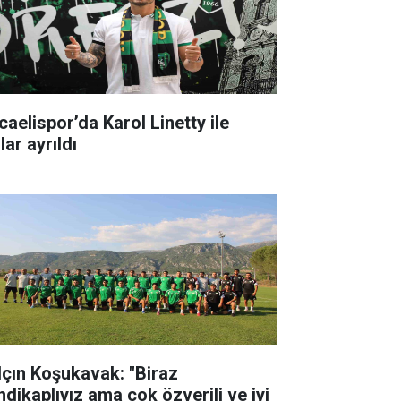
caelispor’da Karol Linetty ile
lar ayrıldı
lçın Koşukavak: "Biraz
ndikaplıyız ama çok özverili ve iyi