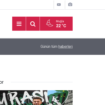
Muğla
22 °C
inden
16:32
Basketbol Süper Ligi’nde yeni sezonun fikstür k
Günün tüm
haberleri
or