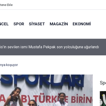
itene Ekle
NCEL
SPOR
SIYASET
MAGAZIN
EKONOMI
idan: "Körfez'de devam eden savaş dikkatimizi Filistin meseles
ı"
rıya koşuyor
Sp