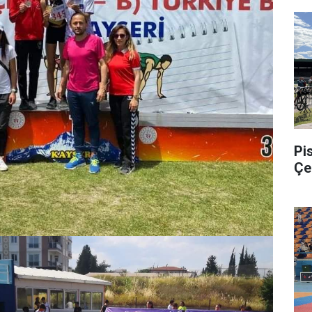
Pis
Çe