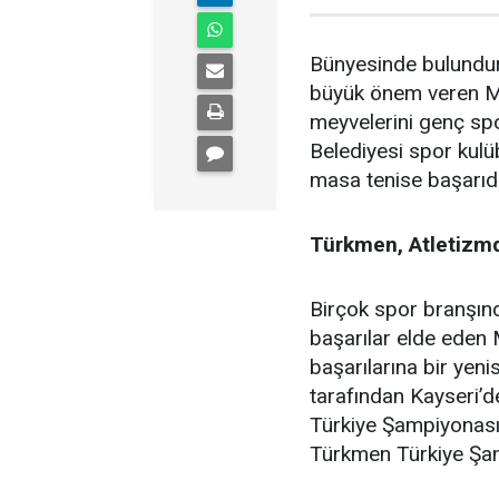
Bünyesinde bulundur
büyük önem veren Mu
meyvelerini genç spo
Belediyesi spor kulü
masa tenise başarı
Türkmen, Atletizm
Birçok spor branşınd
başarılar elde eden 
başarılarına bir yen
tarafından Kayseri’d
Türkiye Şampiyonas
Türkmen Türkiye Şa