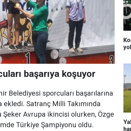
Ko
yol
uları başarıya koşuyor
r Belediyesi sporcuları başarılarına
a ekledi. Satranç Milli Takımında
 Şeker Avrupa ikincisi olurken, Özge
Ya
zmde Türkiye Şampiyonu oldu.
ha