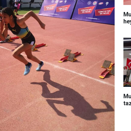
Mu
he
Mu
ta