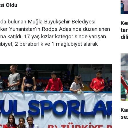
si Oldu
ında bulunan Muğla Büyükşehir Belediyesi
Ke
eker Yunanistan’ın Rodos Adasında düzenlenen
ta
 katıldı. 17 yaş kızlar kategorisinde yarışan
di
ibiyet, 2 beraberlik ve 1 mağlubiyet alarak
Ka
se