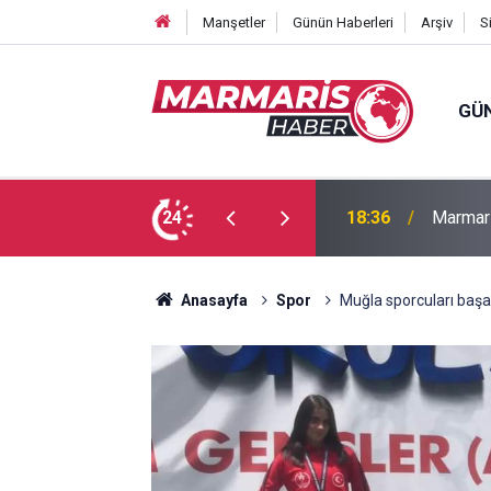
Manşetler
Günün Haberleri
Arşiv
S
GÜ
Bakan F
fa Pekpak son yolculuğuna uğurlandı
24
16:35
ayırmad
Anasayfa
Spor
Muğla sporcuları başa