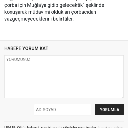
çorba için Muğla’ya gidip gelecektik” şeklinde
konuşarak müdavimi oldukları çorbacıdan
vazgeçmeyeceklerini belirttiler.
HABERE
YORUM KAT
UYARI:
Küfür, hakaret, rencide edici cümleler veya imalar, inançlara saldırı