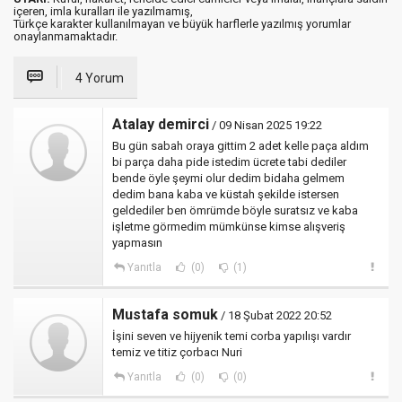
içeren, imla kuralları ile yazılmamış,
Türkçe karakter kullanılmayan ve büyük harflerle yazılmış yorumlar
onaylanmamaktadır.
4 Yorum
Atalay demirci
/ 09 Nisan 2025 19:22
Bu gün sabah oraya gittim 2 adet kelle paça aldım
bi parça daha pide istedim ücrete tabi dediler
bende öyle şeymi olur dedim bidaha gelmem
dedim bana kaba ve küstah şekilde istersen
geldediler ben ömrümde böyle suratsız ve kaba
işletme görmedim mümkünse kimse alışveriş
yapmasın
Yanıtla
(0)
(1)
Mustafa somuk
/ 18 Şubat 2022 20:52
İşini seven ve hijyenik temi corba yapılışı vardır
temiz ve titiz çorbacı Nuri
Yanıtla
(0)
(0)