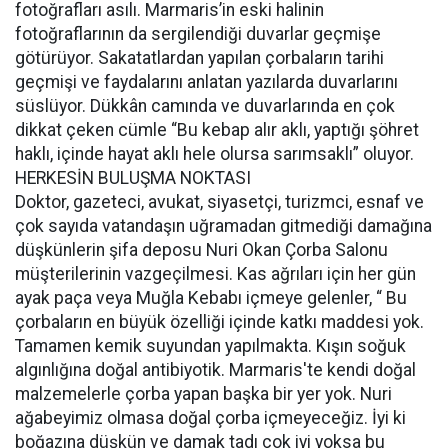
fotoğrafları asılı. Marmaris’in eski halinin
fotoğraflarının da sergilendiği duvarlar geçmişe
götürüyor. Sakatatlardan yapılan çorbaların tarihi
geçmişi ve faydalarını anlatan yazılarda duvarlarını
süslüyor. Dükkân camında ve duvarlarında en çok
dikkat çeken cümle “Bu kebap alır aklı, yaptığı şöhret
haklı, içinde hayat aklı hele olursa sarımsaklı” oluyor.
HERKESİN BULUŞMA NOKTASI
Doktor, gazeteci, avukat, siyasetçi, turizmci, esnaf ve
çok sayıda vatandaşın uğramadan gitmediği damağına
düşkünlerin şifa deposu Nuri Okan Çorba Salonu
müşterilerinin vazgeçilmesi. Kas ağrıları için her gün
ayak paça veya Muğla Kebabı içmeye gelenler, “ Bu
çorbaların en büyük özelliği içinde katkı maddesi yok.
Tamamen kemik suyundan yapılmakta. Kışın soğuk
algınlığına doğal antibiyotik. Marmaris'te kendi doğal
malzemelerle çorba yapan başka bir yer yok. Nuri
ağabeyimiz olmasa doğal çorba içmeyeceğiz. İyi ki
boğazına düşkün ve damak tadı çok iyi yoksa bu