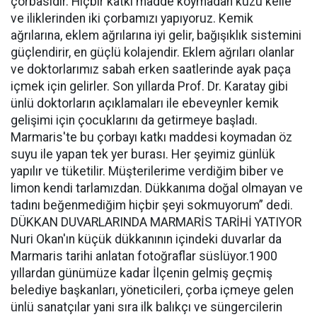
çorbasıdır. Hiçbir katkı madde koymadan kuzu kelle
ve iliklerinden iki çorbamızı yapıyoruz. Kemik
ağrılarına, eklem ağrılarına iyi gelir, bağışıklık sistemini
güçlendirir, en güçlü kolajendir. Eklem ağrıları olanlar
ve doktorlarımız sabah erken saatlerinde ayak paça
içmek için gelirler. Son yıllarda Prof. Dr. Karatay gibi
ünlü doktorların açıklamaları ile ebeveynler kemik
gelişimi için çocuklarını da getirmeye başladı.
Marmaris'te bu çorbayı katkı maddesi koymadan öz
suyu ile yapan tek yer burası. Her şeyimiz günlük
yapılır ve tüketilir. Müşterilerime verdiğim biber ve
limon kendi tarlamızdan. Dükkanıma doğal olmayan ve
tadını beğenmediğim hiçbir şeyi sokmuyorum” dedi.
DÜKKAN DUVARLARINDA MARMARİS TARİHİ YATIYOR
Nuri Okan'ın küçük dükkanının içindeki duvarlar da
Marmaris tarihi anlatan fotoğraflar süslüyor.1900
yıllardan günümüze kadar İlçenin gelmiş geçmiş
belediye başkanları, yöneticileri, çorba içmeye gelen
ünlü sanatçılar yani sıra ilk balıkçı ve süngercilerin