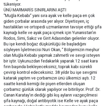
tükeniyor.
ÜNÜ MARMARİS SINIRLARINI AŞTI
“Muğla Kebabı” yani sıra ayak ve kelle paça en çok
giden çorbalar arasında yer alıyor. Diyetisyen, iç
hastalıkları ve ortopedi uzmanlarının tavsiye ettiği şifa
kaynağı kelle ve ayak paça içmek için Yunanistan'ın
Rodos, Simi, Sakız ve Girit Adasından gelenler oluyor.
Bu işe kendi boğaz düşkünlüğü ile başladığını
söyleyen İşletmecisi Nuri Okan, “ Bölgemizin meşhur
olan Muğla Kebabı yapmak zahmetli ve sevgi isteyen
bir iştir. Uykunuzdan fedakarlık yaparak 12 saat kara
fırın başında bekleyeceksiniz, toprak kabı sürekli
çevirip kontrol edeceksiniz. 38 yıldır bu işe sevgimi
katarak yaptım ve çorbamızın ünü ülkemizi aştı. 12
saatte kendi kemiği ile pişen etlerden oluşan
çorbamız günlük olarak yapılıyor ve bitiriliyor. Prof. Dr.
Canan Karatay'ın dediği gibi kış ayların vazgeçilmesi
şifa kaynağı, doğal antibiyotik ise Kelle ve ayak paça