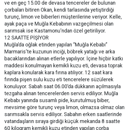
ve en geç 15.00 de devasa tencereler de bulunan
çorbaları bitiren Okan, kendi tarlasında yetiştirdiği
turunç, limon ve biberleri müşterilerine veriyor. Kelle,
ayak paça ve Muğla Kebabının vazgeçilmesi olan
sarımsak ise Kastamonu'ndan özel getiriliyor.
12 SAATTE PİŞİYOR
Muğla’da oğlak etinden yapılan “Muğla Kebabı”
Marmaris'te kuzunun inciği, böbrek yatağı ve arka
bacaklarından alınan etlerle yapılıyor. İçine hiçbir katkı
maddesi konulmayan kemikli kuzu eti, devasa toprak
kaplara konularak kara fırına atılıyor. 12 saat kara
fırında pişen sulu kuzu eti tencerelere süzülerek
konuluyor. Sabah saat 06.00’da dükkanın açılmasıyla
tezgaha alınan tencerelerden servis ediliyor. Muğla
Kebabı yanında susamlı pide, kurutulmuş biber,
mevsime göre turunç veya limon, olmazsa olmaz olan
sarımsakla servis ediliyor. Sabahın erken saatlerinde
vatandaşların sıraya girdiği küçük mekanda 8 saatte
60 kilogram kemikli kuzu etinden yapılan çorba