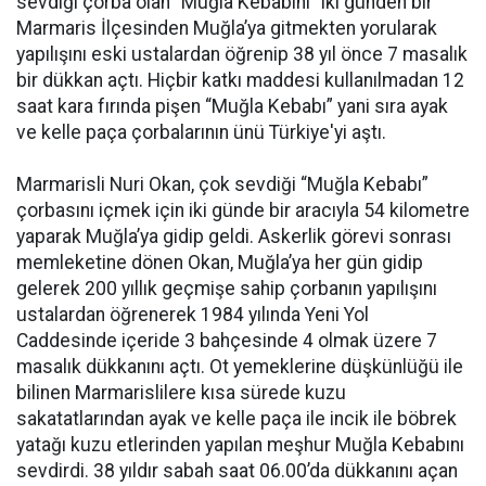
sevdiği çorba olan “Muğla Kebabını” iki günden bir
Marmaris İlçesinden Muğla’ya gitmekten yorularak
yapılışını eski ustalardan öğrenip 38 yıl önce 7 masalık
bir dükkan açtı. Hiçbir katkı maddesi kullanılmadan 12
saat kara fırında pişen “Muğla Kebabı” yani sıra ayak
ve kelle paça çorbalarının ünü Türkiye'yi aştı.
Marmarisli Nuri Okan, çok sevdiği “Muğla Kebabı”
çorbasını içmek için iki günde bir aracıyla 54 kilometre
yaparak Muğla’ya gidip geldi. Askerlik görevi sonrası
memleketine dönen Okan, Muğla’ya her gün gidip
gelerek 200 yıllık geçmişe sahip çorbanın yapılışını
ustalardan öğrenerek 1984 yılında Yeni Yol
Caddesinde içeride 3 bahçesinde 4 olmak üzere 7
masalık dükkanını açtı. Ot yemeklerine düşkünlüğü ile
bilinen Marmarislilere kısa sürede kuzu
sakatatlarından ayak ve kelle paça ile incik ile böbrek
yatağı kuzu etlerinden yapılan meşhur Muğla Kebabını
sevdirdi. 38 yıldır sabah saat 06.00’da dükkanını açan