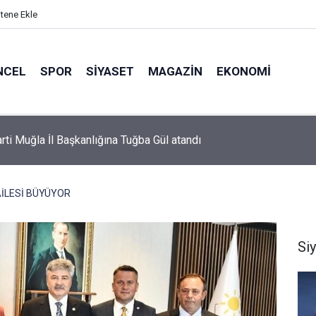
itene Ekle
NCEL
SPOR
SIYASET
MAGAZIN
EKONOMI
or’da 2026-2027 sezonu forma numaraları açıklandı
AİLESİ BÜYÜYOR
Si