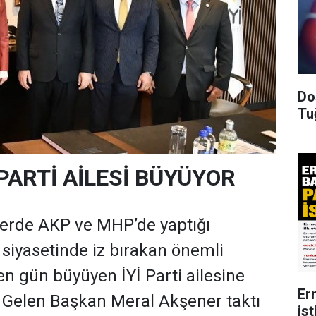
Do
Tu
PARTİ AİLESİ BÜYÜYOR
rde AKP ve MHP’de yaptığı
 siyasetinde iz bırakan önemli
en gün büyüyen İYİ Parti ailesine
Er
ri Gelen Başkan Meral Akşener taktı
ist