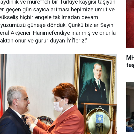
 aydınlık ve müreffeh bir Türkiye kaygısı taşıyan
her geçen gün sayıca artması hepimize umut ve
yükseliş hiçbir engele takılmadan devam
z yüzümüzü güneşe döndük. Çünkü bizler Sayın
eral Akşener Hanımefendiye inanmış ve onunla
aktan onur ve gurur duyan İYİ’leriz.”
MH
teş