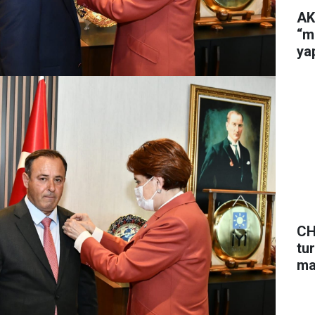
AK
“m
ya
CH
tu
ma