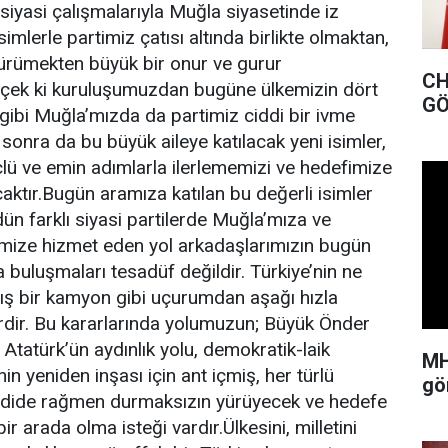
 siyasi çalışmalarıyla Muğla siyasetinde iz
simlerle partimiz çatısı altında birlikte olmaktan,
yürümekten büyük bir onur ve gurur
CHP MUĞLA İL BAŞK
rçek ki kuruluşumuzdan bugüne ülkemizin dört
GÖ
 gibi Muğla’mızda da partimiz ciddi bir ivme
sonra da bu büyük aileye katılacak yeni isimler,
ü ve emin adımlarla ilerlememizi ve hedefimize
ktır.Bugün aramıza katılan bu değerli isimler
ün farklı siyasi partilerde Muğla’mıza ve
imize hizmet eden yol arkadaşlarımızın bugün
da buluşmaları tesadüf değildir. Türkiye’nin ne
mış bir kamyon gibi uçurumdan aşağı hızla
erdir. Bu kararlarında yolumuzun; Büyük Önder
tatürk’ün aydınlık yolu, demokratik-laik
MH
in yeniden inşası için ant içmiş, her türlü
gö
ehdide rağmen durmaksızın yürüyecek ve hedefe
ir arada olma isteği vardır.Ülkesini, milletini