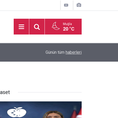
Muğla
20 °C
16:50
İşitme Engelliler Genç Kız Futsal Milli Takımı, Bi
Günün tüm
haberleri
yaset