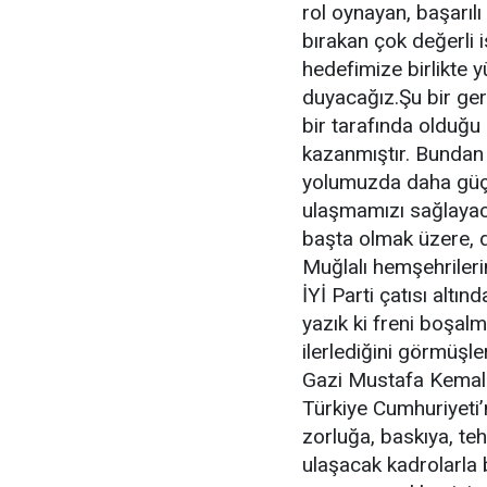
rol oynayan, başarılı
bırakan çok değerli i
hedefimize birlikte 
duyacağız.Şu bir ge
bir tarafında olduğu
kazanmıştır. Bundan 
yolumuzda daha güçl
ulaşmamızı sağlayaca
başta olmak üzere, d
Muğlalı hemşehriler
İYİ Parti çatısı altın
yazık ki freni boşal
ilerlediğini görmüşl
Gazi Mustafa Kemal A
Türkiye Cumhuriyeti’n
zorluğa, baskıya, t
ulaşacak kadrolarla b