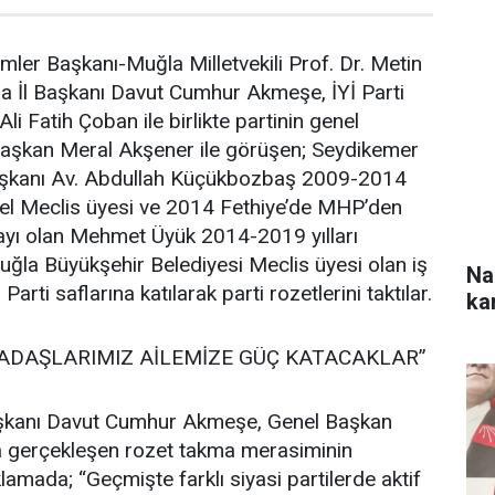
imler Başkanı-Muğla Milletvekili Prof. Dr. Metin
la İl Başkanı Davut Cumhur Akmeşe, İYİ Parti
Ali Fatih Çoban ile birlikte partinin genel
aşkan Meral Akşener ile görüşen; Seydikemer
şkanı Av. Abdullah Küçükbozbaş 2009-2014
genel Meclis üyesi ve 2014 Fethiye’de MHP’den
yı olan Mehmet Üyük 2014-2019 yılları
ğla Büyükşehir Belediyesi Meclis üyesi olan iş
Na
Parti saflarına katılarak parti rozetlerini taktılar.
ka
KADAŞLARIMIZ AİLEMİZE GÜÇ KATACAKLAR”
Başkanı Davut Cumhur Akmeşe, Genel Başkan
la gerçekleşen rozet takma merasiminin
lamada; “Geçmişte farklı siyasi partilerde aktif