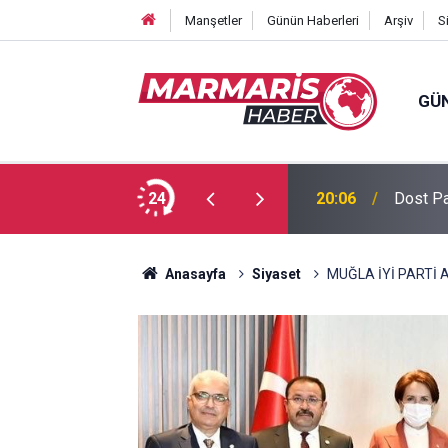
Manşetler
Günün Haberleri
Arşiv
S
GÜ
 Tuğba Gül atandı
24
16:51
Bursasp
Anasayfa
Siyaset
MUĞLA İYİ PARTİ 