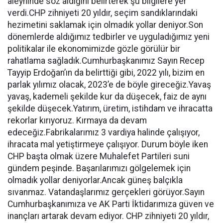
aleyhinde söz aldığını belirterek şu bilgilere yer
verdi.CHP zihniyeti 20 yıldır, seçim sandıklarındaki
hezimetini saklamak için olmadık yollar deniyor.Son
dönemlerde aldığımız tedbirler ve uyguladığımız yeni
politikalar ile ekonomimizde gözle görülür bir
rahatlama sağladık.Cumhurbaşkanımız Sayın Recep
Tayyip Erdoğan’ın da belirttiği gibi, 2022 yılı, bizim en
parlak yılımız olacak, 2023’e de böyle gireceğiz.Yavaş
yavaş, kademeli şekilde kur da düşecek, faiz de aynı
şekilde düşecek.Yatırım, üretim, istihdam ve ihracatta
rekorlar kırıyoruz. Kırmaya da devam
edeceğiz.Fabrikalarımız 3 vardiya halinde çalışıyor,
ihracata mal yetiştirmeye çalışıyor. Durum böyle iken
CHP başta olmak üzere Muhalefet Partileri suni
gündem peşinde. Başarılarımızı gölgelemek için
olmadık yollar deniyorlar.Ancak güneş balçıkla
sıvanmaz. Vatandaşlarımız gerçekleri görüyor.Sayın
Cumhurbaşkanımıza ve AK Parti İktidarımıza güven ve
inançları artarak devam ediyor. CHP zihniyeti 20 yıldır,