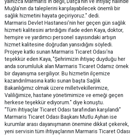
yalnızca Marmaris'in değil, Datça'nın ve ihtiyaç halinde
Muğla'nın da taleplerini karşılayabilecek önemli bir
sağlık hizmetini hayata geçiriyoruz." dedi.
Marmaris Devlet Hastanesi'nin her geçen gün sağlık
hizmeti kalitesini artırdığını ifade eden Kaya, doktor,
hemşire ve yardımcı personel sayısındaki artışın
hizmet kalitesine doğrudan yansıdığını söyledi.
Projeye katkı sunan Marmaris Ticaret Odası'na
teşekkür eden Kaya, "Şehrimizin ihtiyaç duyduğu her
anda sorumluluk alan Marmaris Ticaret Odamız örnek
bir dayanışma sergiliyor. Bu hizmetin ilçemize
kazandırılmasına katkı sunan başta Sağlık
Bakanlığımız olmak üzere milletvekillerimize,
Valiliğimize, hastane yönetimimize ve emeği geçen
herkese teşekkür ediyorum." diye konuştu.
"Tüm ihtiyaçlar Ticaret Odası tarafından karşılandı"
Marmaris Ticaret Odası Başkanı Mutlu Ayhan ise
kurumlar arası dayanışmanın önemine dikkat çekerek,
yeni servisin tüm ihtiyaçlarının Marmaris Ticaret Odası