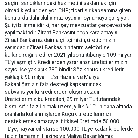
seçim sandıklarındaki hezimetini saklamak için
olmadık yollar deniyor. CHP; ticari sır kapsamına giren
konularda dahi akıl almaz oyunlar oynamaya çalışıyor.
Şu iyi bilinmelidir ki, her şey mevzuatlar çerçevesinde
yapılmaktadır.Ziraat Bankasını boşa karalamayın.
Ziraat Bankamız daima çiftçimizin, üreticimizin
yanındadır.Ziraat Bankasının tarım sektörüne
kullandırdığı krediler 2021 yılsonu itibariyle 109 milyar
TL’yi aşmıştır. Kredilerden yararlanan üreticilerimizin
sayısı ise yaklaşık 730 bindir.Söz konusu kredilerin
yaklaşık 90 milyar TL’si Hazine ve Maliye
Bakanlığımızın faiz desteği kapsamındaki
sübvansiyonlu kredilerden oluşmaktadır.
Üreticilerimiz bu kredileri, 29 milyar TL tutarındaki
kısmı sıfır faizli olmak üzere, yıllık %10’un daha altında
oranlarla kullanmışlardır.Küçük üreticilerimizi
desteklemek amacıyla, bitkisel üretimde 50.000
TL’ye; hayvancılıkta ise 100.000 TL’ye kadar kredilerde
faizin tamamını Hazine ve Maliye Bakanlığımız