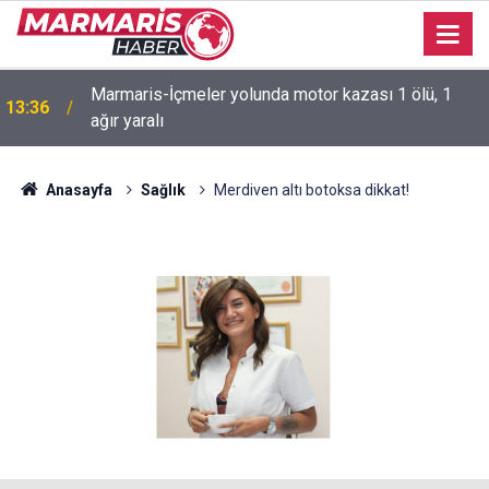
11:41
Marmaris’te çadır kullanıcıları yasak dinlemiyor
Anasayfa
Sağlık
Merdiven altı botoksa dikkat!