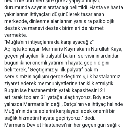
hekim ile dört hemşire görev yapıyor ihtiyaç
durumunda sayının aratacağı belirtildi. Hasta ve hasta
yakınlarının ihtiyaçları düşünülerek tasarlanan
merkezde, dinlenme alanlarının yanı sıra psikolojik
destek ve manevi destek birimleri de hizmet
vermekte.
"Muğla'nın ihtiyaçlarını da karşılayacağız"
Açılışta konuşan Marmaris Kaymakamı Nurullah Kaya,
geçen yıl açılan ilk palyatif bakım servisinin ardından
bugün ikinci önemli yatırımın hayata geçirildiğini
belirterek, "Geçtiğimiz yıl ilk palyatif bakım
servisimizin açılışını gerçekleştirmiş, ilk hastalarımızı
ziyaret ederek memnuniyetlerine tanıklık etmiştik.
Bugün ise hastanemizin yatak kapasitesini 21
artırarak toplam 31 yatağa ulaştırıyoruz. Böylece
yalnızca Marmaris'in değil, Datça'nın ve ihtiyaç halinde
Muğla'nın da taleplerini karşılayabilecek önemli bir
sağlık hizmetini hayata geçiriyoruz." dedi.
Marmaris Devlet Hastanesi'nin her geçen gün sağlık