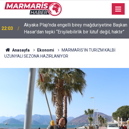
n
İçmeler’de denize kanalizasyon aktı “Yeşilimiz gitti,
21:58
mavimiz gitmesin! ”
Anasayfa
Ekonomi
MARMARİS'İN TURİZM KALBİ
UZUNYALI SEZONA HAZIRLANIYOR